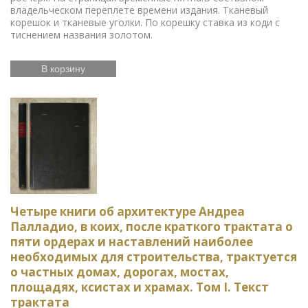
учения
История России
Книги серебряного века
владельческом переплете времени издания. Тканевый
Уголовное право
Библиотека командира
Гоголь
корешок и тканевые уголки. По корешку ставка из коди с
Правосудие
Литературно-художественные
тиснением названия золотом.
журналы
Дружба народов
История танцев
Мифология
Гарднер
Старообрядчество
Сказка в
бронзе
История армии
Букенды
Хрусталь в
В корзину
серебре
История русской литературы
История
Востока
Эчмиадзин
Коллекционный фарфор
Гравюры Доре
Государственные деятели
Европейская бронза
Карамзин
Антикварные подарки
Монастыри
Петр I
84 проба
Географические карты
Япония
Максим
Русское серебро
Горький
Анималистика
Старинная живопись
Старинная шкатулка
Фарфор ГДР
Научная книга
Четыре книги об архитектуре Андреа
Дулево
Басни
Бантыш-Каменский
Бенуа
Палладио, в коих, после краткого трактата о
Грабарь
Верещагин
Книги XVIII века
Иоанн
Кронштадтский
История славян
Славянская
пяти ордерах и наставлений наиболее
мифология
Африка
Символ олимпийских игр
необходимых для строительства, трактуется
Советское стекло
История олимпийских игр
о частных домах, дорогах, мостах,
Добыча золота
Иллюстрированные книги
площадях, ксистах и храмах. Том I. Текст
Подарочные книги
Книги по железным дорогам
трактата