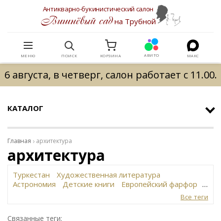
Антикварно-букинистический салон
Вишнёвый сад
на Трубной
АВИТО
МЕНЮ
ПОИСК
КОРЗИНА
МАКС
6 августа, в четверг, салон работает с 11.00.
КАТАЛОГ
Главная
архитектура
архитектура
Туркестан
Художественная литература
Астрономия
Детские книги
Европейский фарфор
Вольф
История революции в России
Завод
Все теги
Сафронова
Философское наследие
Сахарница
Живопись
Винтаж
Антикварная шкатулка
Связанные теги: