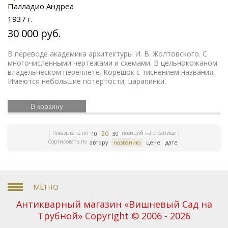
Немецкий фарфор
Поэзия серебряного века
Палладио Андреа
Антикварные книги
Ручная работа
Часы каминные
1937 г.
Русское искусство
Крым
Мифология в бронзе
Сталин
Каретники
Янтарные серьги
Символ
30 000 руб.
олимпиады
Советское кино
Каминные часы
Иллюстрированные
Русские святые
Мемуары
В переводе академика архитектуры И. В. Жолтовского. С
издания
многочисленными чертежами и схемами. В цельнокожаном
Часы с эмалью
Полиция
Будильник
владельческом переплете. Корешок с тиснением названия.
Русская классика
Сергий Радонежский
Имеются небольшие потертости, царапинки.
Мрамор
Крестоносцы
Жития Святых
Бронзовые
собаки
Советский винтаж
Грузия
Железнодорожный транспорт
Разведка
В корзину
Юмористические книги
Малый театр
Скульптура
Антикварная бронза
собаки
Пригороды
20
Показывать по
позиций на странице
10
30
Петербурга
Старинное серебро
Серебряные
Сортировать по
автору
названию
цене
дате
часы
Канделябры
Сказка в фарфоре
Старинные
подсвечники
Ботаника
Старинные канделябры
Бронза
Антикварные подсвечники
Издания XIX
века
Древний Египет
Венская бронза
Нефть
Натюрморт
Венеция
Виды Крыма
Атрибуция
Советская живопись
Книги о вождях
Спорт в
Антикварный магазин «Вишневый Сад на
бронзе
Барельефы
Настенные канделябры
Трубной» Copyright © 2006 - 2026
Старинная бронза
Спортивный бег