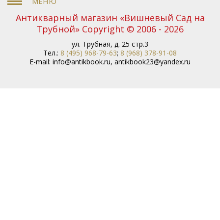
Букинистика
История дома Романовых
Антикварный магазин «Вишневый Сад на
Мейсен
Святая Земля
История Украины
Трубной» Copyright © 2006 - 2026
История СССР
Психиатрия
Древняя история
История Москвы
Русская поэзия
Музыка
ул. Трубная, д. 25 стр.3
Русский фарфор
Философия
Книги для детей
Тел.:
8 (495) 968-79-63
;
8 (968) 378-91-08
E-mail:
info@antikbook.ru
Украинский фарфор
,
antikbook23@yandex.ru
Старинный фарфор
Книги по
Строительство
Советский Союз
фарфору
Русский фольклор
Богемское стекло
Academia
Кот и повар
Литература Древней Руси
История искусств
Балет
Европейское стекло
Медицина
Скульптура
Сибирь
Подарочные
издания
Библиография
Архитектура
Арабские
сказки
Прижизненное издание
Футбол
Модерн
Военная история
Спорт
Сонеты Шекспира
Охота
Басни Крылова
Москва
Путеводитель по
Издания русской эмиграции
Москве
Кулинария
Восточное искусство
Дальний Восток
Средняя Азия
Бюсты выдающихся деятелей
Французская революция
Смутное время
Счастливое детство
Икона
Эротика
История
Армении
Елочные игрушки
Русский театр