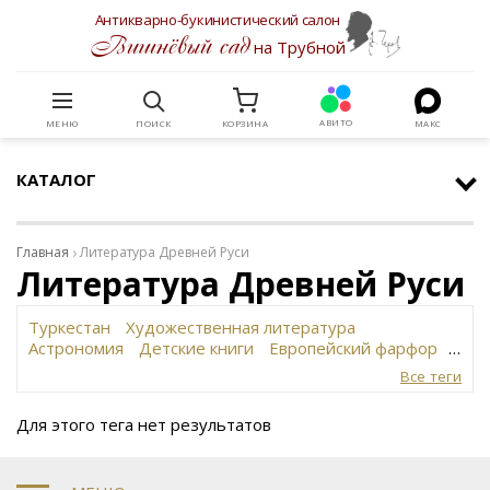
Антикварно-букинистический салон
Вишнёвый сад
на Трубной
АВИТО
МЕНЮ
ПОИСК
КОРЗИНА
МАКС
КАТАЛОГ
Главная
Литература Древней Руси
Литература Древней Руси
Туркестан
Художественная литература
Астрономия
Детские книги
Европейский фарфор
Вольф
История революции в России
Завод
Все теги
Сафронова
Философское наследие
Сахарница
Живопись
Винтаж
Антикварная шкатулка
Для этого тега нет результатов
Юридическая литература
Картина
Иудаика
Старинная скульптура
Путешествия
Датский фарфор
Русская бронза
Автограф