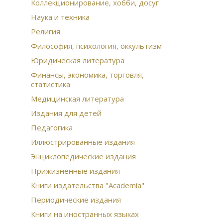
Гог
Коллекционирование, хобби, досуг
Гар
Наука и техника
лит
Религия
Кар
84 
Философия, психология, оккультизм
шка
Юридическая литература
век
Со
Финансы, экономика, торговля,
статистика
Кни
кам
Медицинская литература
Сов
Издания для детей
Пол
соб
Педагогика
Ску
Иллюстрированные издания
Кан
под
Энциклопедические издания
Кры
Прижизненные издания
Ст
Чуг
Книги издательства "Academia"
охо
Периодические издания
Мин
инт
Книги на иностранных языках
Мос