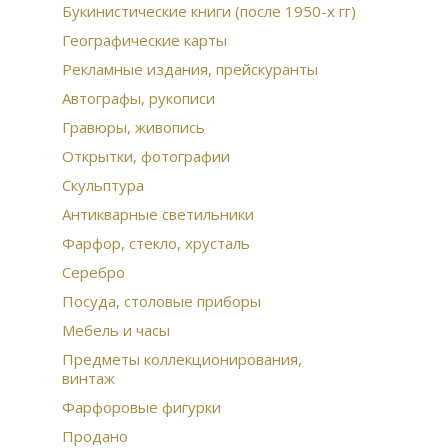
гол
Букинистические книги (после 1950-х гг)
мед
Географические карты
век
Кон
Рекламные издания, прейскуранты
для
Автографы, рукописи
Анд
Гравюры, живопись
Пра
Открытки, фотографии
Скульптура
Антикварные светильники
Фарфор, стекло, хрусталь
Серебро
Посуда, столовые приборы
Мебель и часы
Предметы коллекционирования,
винтаж
Фарфоровые фигурки
Продано