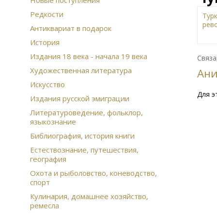
Новые поступления
Редкости
Тур
рев
Антиквариат в подарок
Жи
История
Дат
Издания 18 века - начала 19 века
Ист
Связа
Рус
Художественная литература
Ан
Сов
Искусство
Дре
Для э
изд
Издания русской эмиграции
Вое
Литературоведение, фольклор,
эм
языкознание
Фра
Рус
Библиография, история книги
Этн
Естествознание, путешествия,
Ска
география
сер
Цар
Охота и рыболовство, коневодство,
спорт
Фаш
Ист
Кулинария, домашнее хозяйство,
Ази
ремесла
игр