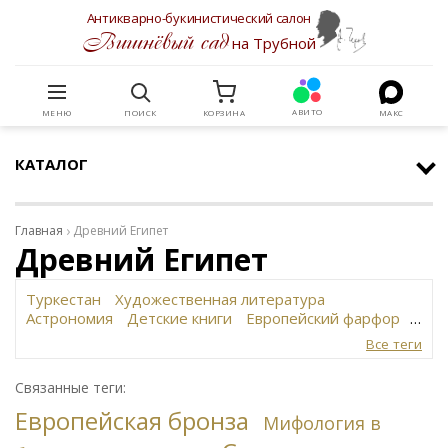
Антикварно-букинистический салон
Вишнёвый сад
на Трубной
АВИТО
МЕНЮ
ПОИСК
КОРЗИНА
МАКС
КАТАЛОГ
Главная
Древний Египет
Древний Египет
Туркестан
Художественная литература
Астрономия
Детские книги
Европейский фарфор
Вольф
История революции в России
Завод
Все теги
Сафронова
Философское наследие
Сахарница
Живопись
Винтаж
Антикварная шкатулка
Связанные теги:
Юридическая литература
Картина
Иудаика
Европейская бронза
Старинная скульптура
Путешествия
Мифология в
Датский фарфор
Русская бронза
Автограф