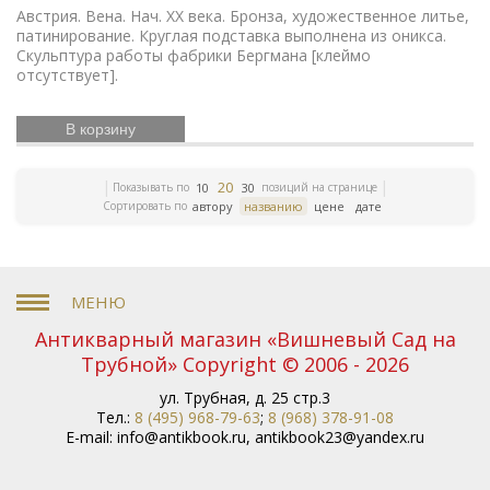
игрушки
Русский театр
Елочные украшения
Австрия. Вена. Нач. ХХ века. Бронза, художественное литье,
Иконы
Жизнь Богородицы
Письма и мемуары
патинирование. Круглая подставка выполнена из оникса.
Русская
Гжель
Северный путь
Этнография
Скульптура работы фабрики Бергмана [клеймо
отсутствует].
история
Римская империя
Российская империя
Зарубежная классика
Книги
Евреи
Скачки
В корзину
по медицине
Религии мира
История греков
Петр Первый
Революционное движение
Вербилки
Приборы для сервировки стола
20
Показывать по
позиций на странице
10
30
Дулевский фарфор
Гусь-Хрустальный
Старинная
Сортировать по
автору
названию
цене
дате
гравюра
Литература эпохи Возрождения
Царская
империя
История колхозов
Японское искусство
ЛФЗ
Сельское хозяйство
Книги по финансам
История Кавказа
Фашистская Германия
История
Европы
Война 1812 года
История Франции
Коневодство
История Сибири
Психология
Антикварный магазин «Вишневый Сад на
Олимпиада
Садово-парковое искусство
Железные
Трубной» Copyright © 2006 - 2026
дороги
Русские цари
История Азии
Фольклор
Полководцы
Винтажные серьги
Описание
ул. Трубная, д. 25 стр.3
природы
Московский Кремль
Ландшафт
Тел.:
8 (495) 968-79-63
;
8 (968) 378-91-08
Олимпийские игры
Экономические учения
История
E-mail:
info@antikbook.ru
,
antikbook23@yandex.ru
России
Книги серебряного века
Уголовное право
Библиотека командира
Гоголь
Правосудие