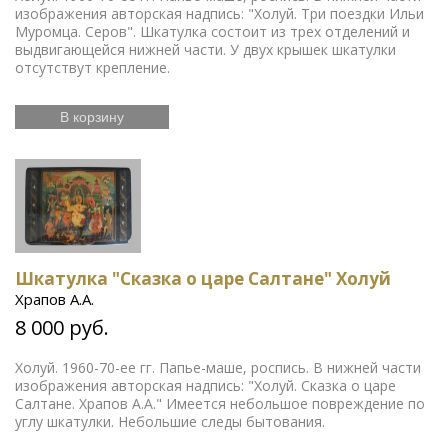
революция
Смутное время
Счастливое детство
изображения авторская надпись: "Холуй. Три поездки Ильи
Икона
Эротика
История Армении
Елочные
Муромца. Серов". Шкатулка состоит из трех отделений и
игрушки
Русский театр
Елочные украшения
выдвигающейся нижней части. У двух крышек шкатулки
Издания русской эмиграции
Иконы
Жизнь
отсутствут крепление.
Богородицы
Письма и мемуары
Гжель
Северный
Русская история
путь
Этнография
Римская
В корзину
Зарубежная
империя
Российская империя
классика
Книги по
Евреи
Скачки
медицине
Религии мира
История греков
Петр
Первый
Революционное движение
Вербилки
Приборы для сервировки стола
Дулевский фарфор
Гусь-Хрустальный
Старинная гравюра
Литература
эпохи Возрождения
Царская империя
История
ЛФЗ
Шкатулка "Сказка о царе Салтане" Холуй
колхозов
Японское искусство
Сельское
хозяйство
Книги по финансам
История Кавказа
Храпов А.А.
Фашистская Германия
История Европы
Война 1812
8 000 руб.
года
История Франции
Коневодство
История
Сибири
Психология
Олимпиада
Садово-парковое
Холуй. 1960-70-ее гг. Папье-маше, роспись. В нижней части
искусство
Железные дороги
Русские цари
изображения авторская надпись: "Холуй. Сказка о царе
История Азии
Фольклор
Полководцы
Винтажные
Салтане. Храпов А.А." Имеется небольшое повреждение по
серьги
Описание природы
Московский Кремль
углу шкатулки. Небольшие следы бытования.
Ландшафт
Олимпийские игры
Экономические