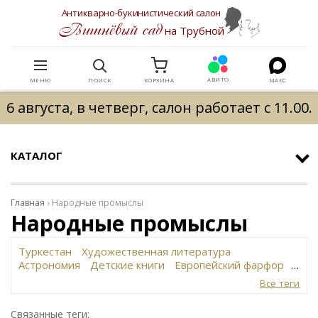
Антикварно-букинистический салон
Вишнёвый сад
на Трубной
АВИТО
МЕНЮ
ПОИСК
КОРЗИНА
МАКС
6 августа, в четверг, салон работает с 11.00.
КАТАЛОГ
Главная
Народные промыслы
Народные промыслы
Туркестан
Художественная литература
Астрономия
Детские книги
Европейский фарфор
Вольф
История революции в России
Завод
Все теги
Сафронова
Философское наследие
Сахарница
Живопись
Винтаж
Антикварная шкатулка
Связанные теги: