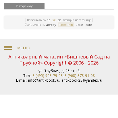
учения
История России
Книги серебряного века
Уголовное право
Библиотека командира
Гоголь
В корзину
Правосудие
Литературно-художественные
журналы
Дружба народов
История танцев
20
Мифология
Гарднер
Старообрядчество
Сказка в
Показывать по
позиций на странице
10
30
Сортировать по
автору
названию
цене
дате
бронзе
История армии
Букенды
Хрусталь в
серебре
История русской литературы
История
Востока
Эчмиадзин
Коллекционный фарфор
Гравюры Доре
Государственные деятели
Европейская бронза
Карамзин
Антикварные подарки
Монастыри
Петр I
Антикварный магазин «Вишневый Сад на
84 проба
Географические карты
Япония
Максим
Трубной» Copyright © 2006 - 2026
Русское серебро
Горький
Анималистика
Старинная живопись
ул. Трубная, д. 25 стр.3
Тел.:
8 (495) 968-79-63
;
8 (968) 378-91-08
Старинная шкатулка
Фарфор ГДР
Научная книга
E-mail:
info@antikbook.ru
,
antikbook23@yandex.ru
Дулево
Басни
Бантыш-Каменский
Бенуа
Грабарь
Верещагин
Книги XVIII века
Иоанн
Кронштадтский
История славян
Славянская
мифология
Африка
Символ олимпийских игр
Советское стекло
История олимпийских игр
Добыча золота
Иллюстрированные книги
Подарочные книги
Книги по железным дорогам