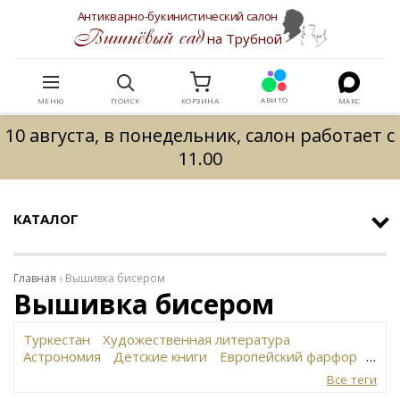
Антикварно-букинистический салон
Вишнёвый сад
на Трубной
АВИТО
МЕНЮ
ПОИСК
КОРЗИНА
МАКС
10 августа, в понедельник, салон работает с
11.00
КАТАЛОГ
Главная
Вышивка бисером
Вышивка бисером
Туркестан
Художественная литература
Астрономия
Детские книги
Европейский фарфор
Вольф
История революции в России
Завод
Все теги
Сафронова
Философское наследие
Сахарница