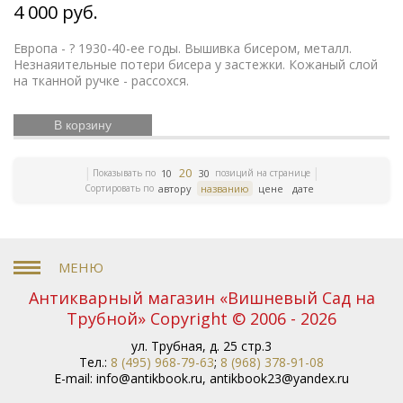
4 000 руб.
Средняя Азия
Бюсты выдающихся деятелей
Французская революция
Смутное время
Счастливое детство
Икона
Эротика
История
Европа - ? 1930-40-ее годы. Вышивка бисером, металл.
Незнаяительные потери бисера у застежки. Кожаный слой
Армении
Елочные игрушки
Русский театр
на тканной ручке - рассохся.
Елочные украшения
Иконы
Жизнь Богородицы
Письма и мемуары
Гжель
Северный путь
Книги по медицине
Этнография
Римская
В корзину
Зарубежная
империя
Российская империя
классика
ЛФЗ
Евреи
Скачки
Религии мира
20
Показывать по
позиций на странице
10
30
История греков
Петр Первый
Революционное
Сортировать по
автору
названию
цене
дате
движение
Вербилки
Приборы для сервировки
стола
Дулевский фарфор
Гусь-Хрустальный
Старинная гравюра
Литература эпохи
Возрождения
Царская империя
История колхозов
Японское искусство
Сельское хозяйство
Книги по
финансам
История Кавказа
Фашистская Германия
Антикварный магазин «Вишневый Сад на
Русская
История Европы
Война 1812 года
Трубной» Copyright © 2006 - 2026
история
История Франции
Коневодство
История Сибири
ул. Трубная, д. 25 стр.3
Психология
Олимпиада
Садово-
Тел.:
8 (495) 968-79-63
;
8 (968) 378-91-08
парковое искусство
Железные дороги
Русские
E-mail:
info@antikbook.ru
,
antikbook23@yandex.ru
цари
История Азии
Фольклор
Полководцы
Винтажные серьги
Описание природы
Московский