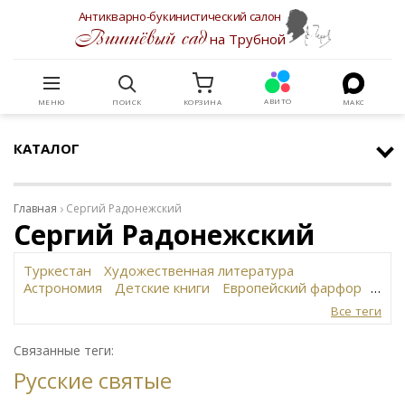
Антикварно-букинистический салон
Вишнёвый сад
на Трубной
АВИТО
МЕНЮ
ПОИСК
КОРЗИНА
МАКС
КАТАЛОГ
Главная
Сергий Радонежский
Сергий Радонежский
Туркестан
Художественная литература
Астрономия
Детские книги
Европейский фарфор
Вольф
История революции в России
Завод
Все теги
Сафронова
Философское наследие
Сахарница
Живопись
Винтаж
Антикварная шкатулка
Связанные теги:
Юридическая литература
Картина
Иудаика
Русские святые
Старинная скульптура
Путешествия
Датский фарфор
Русская бронза
Автограф