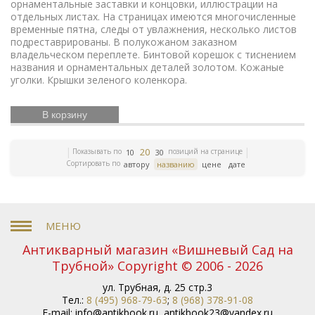
орнаментальные заставки и концовки, иллюстрации на
Елочные украшения
Иконы
Жизнь Богородицы
отдельных листах. На страницах имеются многочисленные
Письма и мемуары
Гжель
Северный путь
временные пятна, следы от увлажнения, несколько листов
Книги по медицине
Этнография
Римская
подреставрированы. В полукожаном заказном
Зарубежная
империя
Российская империя
владельческом переплете. Бинтовой корешок с тиснением
классика
ЛФЗ
названия и орнаментальных деталей золотом. Кожаные
Евреи
Скачки
Религии мира
уголки. Крышки зеленого коленкора.
История греков
Петр Первый
Революционное
движение
Вербилки
Приборы для сервировки
стола
Дулевский фарфор
Гусь-Хрустальный
В корзину
Старинная гравюра
Литература эпохи
Возрождения
Царская империя
История колхозов
Японское искусство
Сельское хозяйство
Книги по
20
Показывать по
позиций на странице
10
30
финансам
История Кавказа
Фашистская Германия
Сортировать по
автору
названию
цене
дате
Русская
История Европы
Война 1812 года
история
История Франции
Коневодство
История Сибири
Психология
Олимпиада
Садово-
парковое искусство
Железные дороги
Русские
цари
История Азии
Фольклор
Полководцы
Антикварный магазин «Вишневый Сад на
Винтажные серьги
Описание природы
Московский
Трубной» Copyright © 2006 - 2026
Кремль
Ландшафт
Олимпийские игры
Экономические учения
История России
Книги
ул. Трубная, д. 25 стр.3
серебряного века
Уголовное право
Библиотека
Тел.:
8 (495) 968-79-63
;
8 (968) 378-91-08
командира
Гоголь
Правосудие
Литературно-
E-mail:
info@antikbook.ru
,
antikbook23@yandex.ru