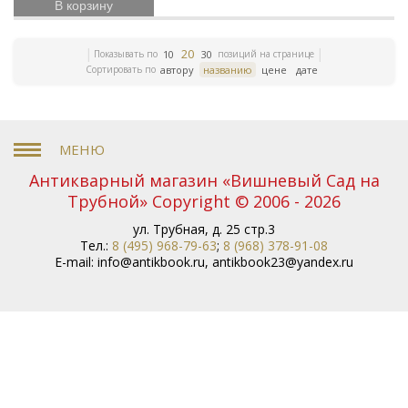
В корзину
Каминные часы
Русские святые
Мемуары
Иллюстрированные издания
Часы с
Русская
20
Показывать по
позиций на странице
эмалью
Полиция
Будильник
10
30
Сортировать по
автору
названию
цене
дате
классика
Сергий Радонежский
Мрамор
Крестоносцы
Жития Святых
Бронзовые собаки
Советский винтаж
Грузия
Железнодорожный
Советское стекло
транспорт
Разведка
Юмористические книги
Малый театр
Скульптура
Антикварная бронза
собаки
Пригороды
Антикварный магазин «Вишневый Сад на
Петербурга
Старинное серебро
Серебряные
Трубной» Copyright © 2006 - 2026
часы
Канделябры
Сказка в фарфоре
Старинные
подсвечники
Ботаника
Старинные канделябры
ул. Трубная, д. 25 стр.3
Бронза
Тел.:
8 (495) 968-79-63
;
8 (968) 378-91-08
Антикварные подсвечники
Издания XIX
E-mail:
info@antikbook.ru
,
antikbook23@yandex.ru
века
Древний Египет
Венская бронза
Нефть
Натюрморт
Венеция
Виды Крыма
Атрибуция
Советская живопись
Книги о вождях
Спорт в
бронзе
Барельефы
Настенные канделябры
Старинная бронза
Спортивный бег
Виноделие
Частные заводы
Вторая мировая
война
Старинная икона
Чугунная пластика
Скульптуры животных
Охота в прикладном