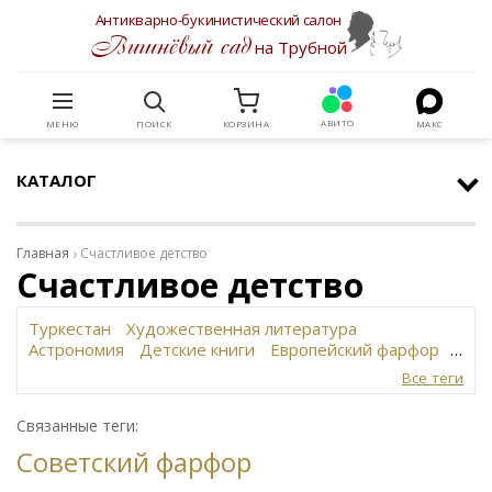
Антикварно-букинистический салон
Вишнёвый сад
на Трубной
АВИТО
МЕНЮ
ПОИСК
КОРЗИНА
МАКС
КАТАЛОГ
Главная
Счастливое детство
Счастливое детство
Туркестан
Художественная литература
Астрономия
Детские книги
Европейский фарфор
Вольф
История революции в России
Завод
Все теги
Сафронова
Философское наследие
Сахарница
Живопись
Винтаж
Антикварная шкатулка
Связанные теги:
Юридическая литература
Картина
Иудаика
Советский фарфор
Старинная скульптура
Путешествия
Датский фарфор
Русская бронза
Автограф