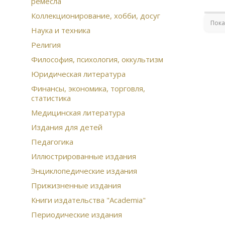
ремесла
Лан
Биб
Коллекционирование, хобби, досуг
Пока
тан
Наука и техника
Ист
Религия
Гос
Гео
Философия, психология, оккультизм
жи
Юридическая литература
Вер
Финансы, экономика, торговля,
оли
статистика
Под
Руч
Медицинская литература
сер
Издания для детей
из
Жит
Педагогика
Юмо
Иллюстрированные издания
Ста
Ста
Энциклопедические издания
Неф
Прижизненные издания
Бар
Вто
Книги издательства "Academia"
Бро
Периодические издания
Эко