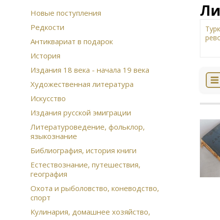
Ли
Новые поступления
Редкости
Тур
рев
Антиквариат в подарок
Жи
История
изд
Издания 18 века - начала 19 века
Зем
Муз
Художественная литература
Сов
Искусство
Ист
Арх
Издания русской эмиграции
Рус
Литературоведение, фольклор,
Дал
языкознание
Сча
Ико
Библиография, история книги
Этн
Естествознание, путешествия,
Ска
география
При
Охота и рыболовство, коневодство,
Воз
спорт
фин
Кон
Кулинария, домашнее хозяйство,
цар