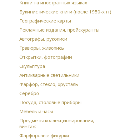
Гом
Книги на иностранных языках
про
Букинистические книги (после 1950-х гг)
Бро
Бюс
Географические карты
Рус
Ист
Рекламные издания, прейскуранты
Пти
Автографы, рукописи
фа
Гравюры, живопись
Дре
Открытки, фотографии
Скульптура
Антикварные светильники
Фарфор, стекло, хрусталь
Серебро
Посуда, столовые приборы
Мебель и часы
Предметы коллекционирования,
винтаж
Фарфоровые фигурки