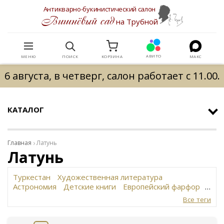
Антикварно-букинистический салон
Вишнёвый сад
на Трубной
АВИТО
МЕНЮ
ПОИСК
КОРЗИНА
МАКС
6 августа, в четверг, салон работает с 11.00.
КАТАЛОГ
Главная
Латунь
Латунь
Туркестан
Художественная литература
Астрономия
Детские книги
Европейский фарфор
Вольф
История революции в России
Завод
Все теги
Сафронова
Философское наследие
Сахарница
Живопись
Винтаж
Антикварная шкатулка