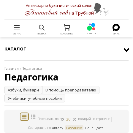
Антикварно-букинистический салон
Вишнёвый сад
на Трубной
АВИТО
МЕНЮ
ПОИСК
КОРЗИНА
МАКС
КАТАЛОГ
Главная
Педагогика
Педагогика
Азбуки, буквари
В помощь преподавателю
Учебники, учебные пособия
20
Показывать по
позиций на странице
10
30
Сортировать по
автору
названию
цене
дате