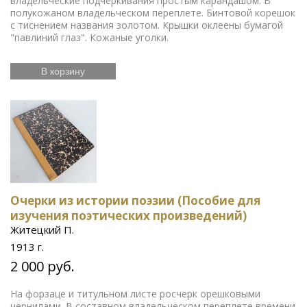
владельческие подчеркивания простым карандашом. В
полукожаном владельческом переплете. Бинтовой корешок
с тиснением названия золотом. Крышки оклеены бумагой
"павлиний глаз". Кожаные уголки.
В корзину
Очерки из истории поэзии (Пособие для
изучения поэтических произведений)
Житецкий П.
1913 г.
2 000 руб.
На форзаце и титульном листе росчерк орешковыми
чернилами. В составном владельческом переплете времени