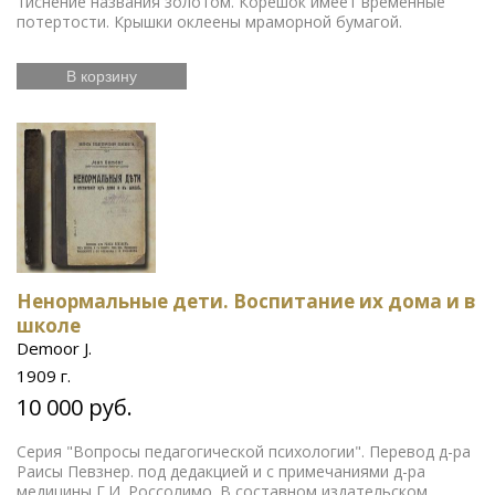
тиснение названия золотом. Корешок имеет временные
потертости. Крышки оклеены мраморной бумагой.
В корзину
Ненормальные дети. Воспитание их дома и в
школе
Demoor J.
1909 г.
10 000 руб.
Серия "Вопросы педагогической психологии". Перевод д-ра
Раисы Певзнер. под дедакцией и с примечаниями д-ра
медицины Г.И. Россолимо. В составном издательском