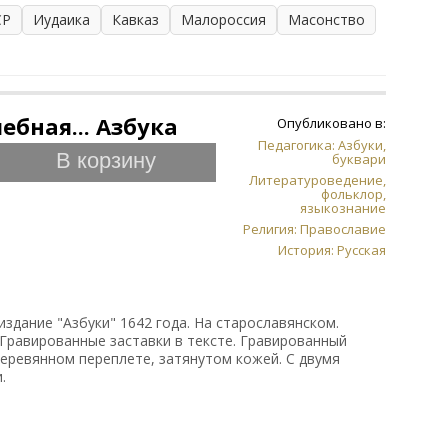
СР
Иудаика
Кавказ
Малороссия
Масонство
ебная... Азбука
Опубликовано в:
Педагогика: Азбуки,
В корзину
буквари
Литературоведение,
фольклор,
языкознание
Религия: Православие
История: Русская
издание "Азбуки" 1642 года. На старославянском.
. Гравированные заставки в тексте. Гравированный
деревянном переплете, затянутом кожей. С двумя
.