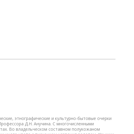
ические, этнографические и культурно-бытовые очерки
рофессора Д.Н. Анучина. С многочисленными
стах. Во владельческом составном полукожаном