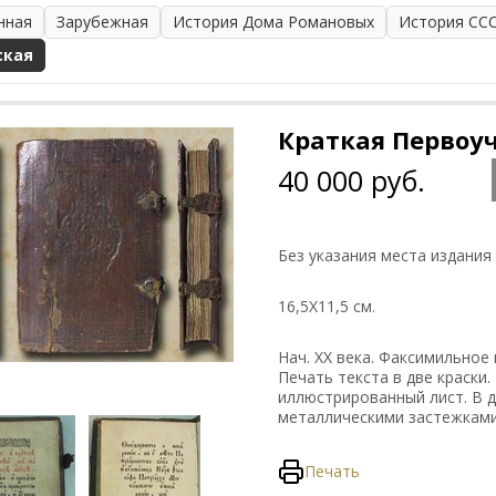
нная
Зарубежная
История Дома Романовых
История СС
ская
Краткая Первоуч
40 000 руб.
Без указания места издания
16,5Х11,5 см.
Нач. ХХ века. Факсимильное 
Печать текста в две краски
иллюстрированный лист. В 
металлическими застежками
Печать