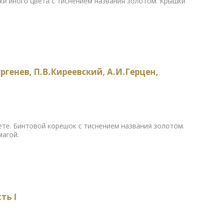
жи иного цвета с тиснением названия золотом. Крышки
ргенев, П.В.Киреевский, А.И.Герцен,
те. Бинтовой корешок с тиснением названия золотом.
магой.
ть I