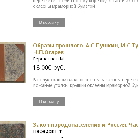
переплете. По бинтовому корешку вставки из ко
оклеены мраморной бумагой.
В корзину
Образы прошлого. А.С.Пушкин, И.С.Ту
Н.П.Огарев
Гершензон М.
18 000 руб.
В полукожаном владельческом заказном перепле
Кожаные уголки. Крышки оклеены мраморной бу
В корзину
Закон народонаселения и Россия. Час
Нефедов Г.Ф.