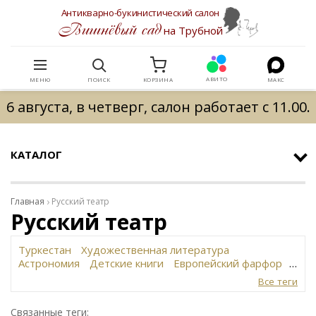
Антикварно-букинистический салон
Вишнёвый сад
на Трубной
АВИТО
МЕНЮ
ПОИСК
КОРЗИНА
МАКС
6 августа, в четверг, салон работает с 11.00.
КАТАЛОГ
Главная
Русский театр
Русский театр
Туркестан
Художественная литература
Астрономия
Детские книги
Европейский фарфор
Вольф
История революции в России
Завод
Все теги
Сафронова
Философское наследие
Сахарница
Живопись
Винтаж
Антикварная шкатулка
Связанные теги: