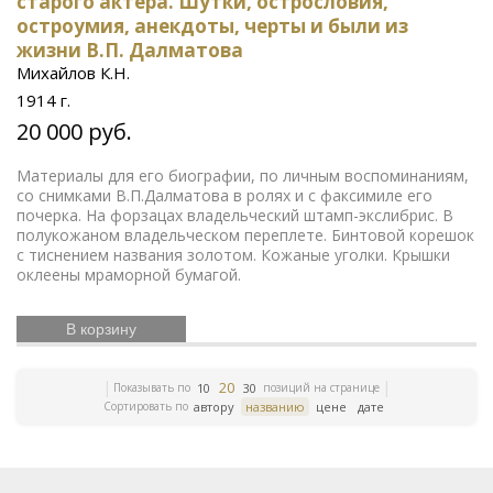
старого актера. Шутки, острословия,
революция
Смутное время
Счастливое детство
остроумия, анекдоты, черты и были из
Икона
Эротика
История Армении
Елочные
игрушки
Русский театр
Елочные украшения
жизни В.П. Далматова
Издания русской эмиграции
Иконы
Жизнь
Михайлов К.Н.
Богородицы
Письма и мемуары
Гжель
Северный
1914 г.
Русская история
путь
Этнография
Римская
20 000 руб.
Зарубежная
империя
Российская империя
классика
Книги по
Евреи
Скачки
Материалы для его биографии, по личным воспоминаниям,
медицине
со снимками В.П.Далматова в ролях и с факсимиле его
Религии мира
История греков
Петр
почерка. На форзацах владельческий штамп-экслибрис. В
Первый
Революционное движение
Вербилки
полукожаном владельческом переплете. Бинтовой корешок
Приборы для сервировки стола
Дулевский фарфор
с тиснением названия золотом. Кожаные уголки. Крышки
Гусь-Хрустальный
Старинная гравюра
Литература
оклеены мраморной бумагой.
эпохи Возрождения
Царская империя
История
ЛФЗ
колхозов
Японское искусство
Сельское
хозяйство
Книги по финансам
История Кавказа
В корзину
Фашистская Германия
История Европы
Война 1812
года
История Франции
Коневодство
История
20
Показывать по
позиций на странице
Сибири
Психология
10
Олимпиада
30
Садово-парковое
Сортировать по
автору
названию
цене
дате
искусство
Железные дороги
Русские цари
История Азии
Фольклор
Полководцы
Винтажные
серьги
Описание природы
Московский Кремль
Ландшафт
Олимпийские игры
Экономические