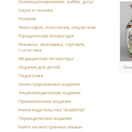
Гог
Коллекционирование, хобби, досуг
Гар
Наука и техника
лит
Религия
Кар
84 
Философия, психология, оккультизм
шка
Юридическая литература
век
Со
Финансы, экономика, торговля,
статистика
Кни
кам
Медицинская литература
Сов
Издания для детей
Пол
Пока
соб
Педагогика
Ску
Иллюстрированные издания
Кан
под
Энциклопедические издания
Кры
Прижизненные издания
Ст
Чуг
Книги издательства "Academia"
охо
Периодические издания
Мин
инт
Книги на иностранных языках
Мос