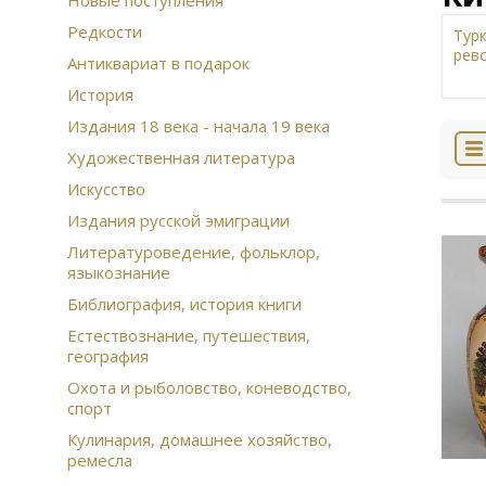
Новые поступления
Редкости
Тур
рев
Антиквариат в подарок
Жи
История
Дат
Издания 18 века - начала 19 века
Ист
Рус
Художественная литература
Сов
Искусство
Дре
изд
Издания русской эмиграции
Вое
Литературоведение, фольклор,
эм
языкознание
Фра
Рус
Библиография, история книги
Этн
Естествознание, путешествия,
Ска
география
сто
Ист
Охота и рыболовство, коневодство,
спорт
Фаш
Ист
Кулинария, домашнее хозяйство,
Ази
ремесла
игр