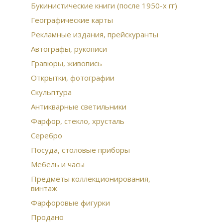
гол
Букинистические книги (после 1950-х гг)
мед
Географические карты
век
Кон
Рекламные издания, прейскуранты
для
Автографы, рукописи
Анд
Гравюры, живопись
Пра
Открытки, фотографии
Скульптура
Антикварные светильники
Фарфор, стекло, хрусталь
Серебро
Посуда, столовые приборы
Мебель и часы
Предметы коллекционирования,
винтаж
Фарфоровые фигурки
Продано