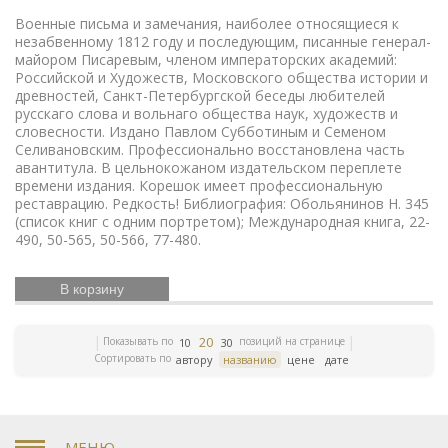
игрушки
Русский театр
Елочные украшения
Военные письма и замечания, наиболее относящиеся к
Иконы
Жизнь Богородицы
Письма и мемуары
незабвенному 1812 году и последующим, писанные генерал-
Русская
Гжель
Северный путь
Этнография
майором Писаревым, членом императорских академий:
история
Римская империя
Российская империя
Российской и Художеств, Московского общества истории и
древностей, Санкт-Петербургской беседы любителей
Зарубежная классика
Книги
Евреи
Скачки
русскаго слова и вольнаго общества наук, художеств и
по медицине
Религии мира
История греков
словесности. Издано Павлом Субботиным и Семеном
Петр Первый
Революционное движение
Селивановским. Профессионально восстановлена часть
Вербилки
Приборы для сервировки стола
авантитула. В цельнокожаном издательском переплете
Дулевский фарфор
Гусь-Хрустальный
Старинная
времени издания. Корешок имеет профессиональную
гравюра
Литература эпохи Возрождения
Царская
реставрацию. Редкость! Библиография: Обольянинов Н. 345
империя
История колхозов
Японское искусство
(список книг с одним портретом); Международная книга, 22-
ЛФЗ
490, 50-565, 50-566, 77-480.
Сельское хозяйство
Книги по финансам
История Кавказа
Фашистская Германия
История
Европы
Война 1812 года
История Франции
В корзину
Коневодство
История Сибири
Психология
Олимпиада
Садово-парковое искусство
Железные
дороги
Русские цари
История Азии
Фольклор
20
Показывать по
позиций на странице
10
30
Полководцы
Винтажные серьги
Описание
Сортировать по
автору
названию
цене
дате
природы
Московский Кремль
Ландшафт
Олимпийские игры
Экономические учения
История
России
Книги серебряного века
Уголовное право
Библиотека командира
Гоголь
Правосудие