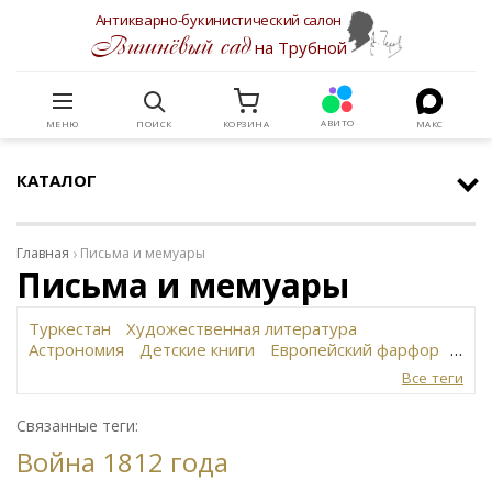
Антикварно-букинистический салон
Вишнёвый сад
на Трубной
АВИТО
МЕНЮ
ПОИСК
КОРЗИНА
МАКС
КАТАЛОГ
Главная
Письма и мемуары
Письма и мемуары
Туркестан
Художественная литература
Астрономия
Детские книги
Европейский фарфор
Вольф
История революции в России
Завод
Все теги
Сафронова
Философское наследие
Сахарница
Живопись
Винтаж
Антикварная шкатулка
Связанные теги:
Юридическая литература
Картина
Иудаика
Война 1812 года
Старинная скульптура
Путешествия
Датский фарфор
Русская бронза
Автограф