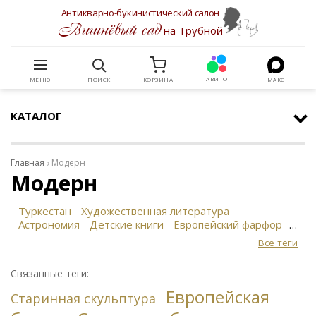
Антикварно-букинистический салон
Вишнёвый сад
на Трубной
АВИТО
МЕНЮ
ПОИСК
КОРЗИНА
МАКС
КАТАЛОГ
Главная
Модерн
Модерн
Туркестан
Художественная литература
Астрономия
Детские книги
Европейский фарфор
Вольф
История революции в России
Завод
Все теги
Сафронова
Философское наследие
Сахарница
Живопись
Винтаж
Антикварная шкатулка
Связанные теги:
Юридическая литература
Картина
Иудаика
Европейская
Старинная скульптура
Путешествия
Старинная скульптура
Датский фарфор
Русская бронза
Автограф