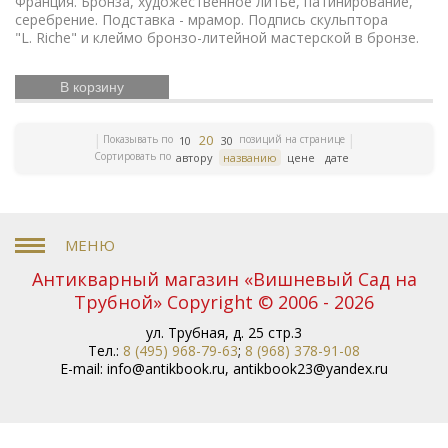
Франция. Бронза, художественное литье, патинирование,
Сталин
Каретники
Янтарные серьги
Символ
серебрение. Подставка - мрамор. Подпись скульптора
олимпиады
Советское кино
Каминные часы
"L. Riche" и клеймо бронзо-литейной мастерской в бронзе.
Иллюстрированные
Русские святые
Мемуары
издания
Часы с эмалью
Полиция
Будильник
В корзину
Русская классика
Сергий Радонежский
Мрамор
Крестоносцы
Жития Святых
Бронзовые
собаки
Советский винтаж
Грузия
20
Показывать по
позиций на странице
10
30
Железнодорожный транспорт
Разведка
Сортировать по
автору
названию
цене
дате
Юмористические книги
Малый театр
Скульптура
Антикварная бронза
собаки
Пригороды
Петербурга
Старинное серебро
Серебряные
часы
Канделябры
Сказка в фарфоре
Старинные
подсвечники
Ботаника
Старинные канделябры
Бронза
Антикварные подсвечники
Издания XIX
Антикварный магазин «Вишневый Сад на
века
Древний Египет
Венская бронза
Нефть
Трубной» Copyright © 2006 - 2026
Натюрморт
Венеция
Виды Крыма
Атрибуция
ул. Трубная, д. 25 стр.3
Советская живопись
Книги о вождях
Спорт в
Тел.:
8 (495) 968-79-63
;
8 (968) 378-91-08
бронзе
Барельефы
Настенные канделябры
E-mail:
info@antikbook.ru
,
antikbook23@yandex.ru
Старинная бронза
Спортивный бег
Виноделие
Частные заводы
Вторая мировая
война
Старинная икона
Чугунная пластика
Скульптуры животных
Охота в прикладном