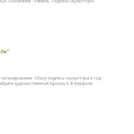
тье. Основание - камень. Подпись скульптора-
оль"
 патинирование. Сбоку подпись скульптора и год:
фабрики художественной бронзы К.Ф.Верфеля.