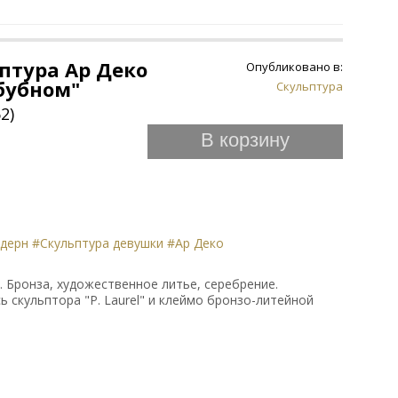
птура Ар Деко
Опубликовано в:
бубном"
Скульптура
2)
В корзину
дерн
#Скульптура девушки
#Ар Деко
а. Бронза, художественное литье, серебрение.
ь скульптора "Р. Laurel" и клеймо бронзо-литейной