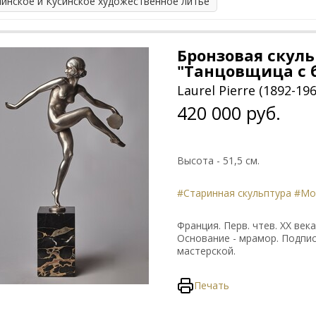
линское и Кусинское художественное литье
Бронзовая скуль
"Танцовщица с 
Laurel Pierre (1892-196
420 000 руб.
Высота - 51,5 см.
#Старинная скульптура
#Мо
Франция. Перв. чтев. ХХ век
Основание - мрамор. Подпис
мастерской.
Печать