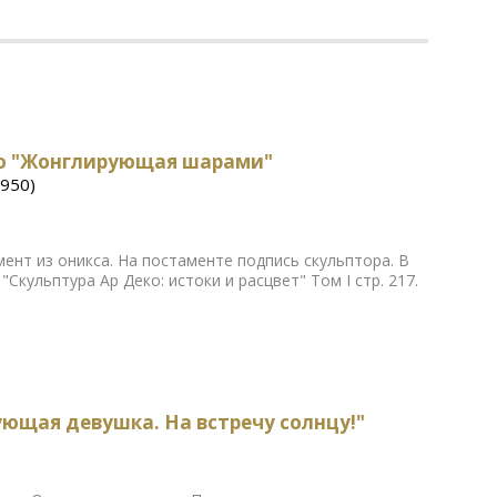
еко "Жонглирующая шарами"
1950)
мент из оникса. На постаменте подпись скульптора. В
Скульптура Ар Деко: истоки и расцвет" Том I стр. 217.
ующая девушка. На встречу солнцу!"