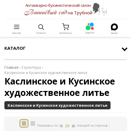
Антикварно-букинистический салон
Вишнёвый сад
на Трубной
АВИТО
МЕНЮ
ПОИСК
КОРЗИНА
МАКС
КАТАЛОГ
Главная
Скульптура
Каслинское и Кусинское художественное литье
Каслинское и Кусинское
художественное литье
Каслинское и Кусинское художественное литье
20
Показывать по
позиций на странице
10
30