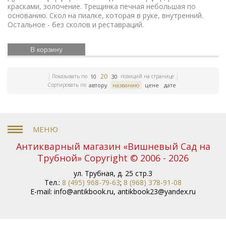
игрушки
Русский театр
Елочные украшения
красками, золочение. Трещинка печная небольшая по
Иконы
Жизнь Богородицы
Письма и мемуары
основанию. Скол на пиалке, которая в руке, внутренний.
Русская
Остальное - без сколов и реставраций.
Гжель
Северный путь
Этнография
история
Римская империя
Российская империя
Зарубежная классика
Книги
В корзину
Евреи
Скачки
по медицине
Религии мира
История греков
Петр Первый
Революционное движение
20
Показывать по
позиций на странице
10
30
Вербилки
Приборы для сервировки стола
Сортировать по
автору
названию
цене
дате
Дулевский фарфор
Гусь-Хрустальный
Старинная
гравюра
Литература эпохи Возрождения
Царская
империя
История колхозов
Японское искусство
ЛФЗ
Сельское хозяйство
Книги по финансам
История Кавказа
Фашистская Германия
История
Европы
Война 1812 года
История Франции
Антикварный магазин «Вишневый Сад на
Коневодство
История Сибири
Психология
Трубной» Copyright © 2006 - 2026
Олимпиада
Садово-парковое искусство
Железные
дороги
Русские цари
История Азии
Фольклор
ул. Трубная, д. 25 стр.3
Полководцы
Винтажные серьги
Описание
Тел.:
8 (495) 968-79-63
;
8 (968) 378-91-08
природы
Московский Кремль
Ландшафт
E-mail:
info@antikbook.ru
,
antikbook23@yandex.ru
Олимпийские игры
Экономические учения
История
России
Книги серебряного века
Уголовное право
Библиотека командира
Гоголь
Правосудие