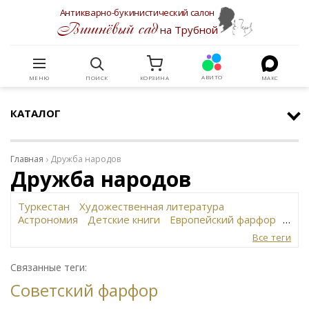
Антикварно-букинистический салон
Вишнёвый сад
на Трубной
АВИТО
МЕНЮ
ПОИСК
КОРЗИНА
МАКС
КАТАЛОГ
Главная
Дружба народов
Дружба народов
Туркестан
Художественная литература
Астрономия
Детские книги
Европейский фарфор
Вольф
История революции в России
Завод
Все теги
Сафронова
Философское наследие
Сахарница
Живопись
Винтаж
Антикварная шкатулка
Связанные теги:
Юридическая литература
Картина
Иудаика
Советский фарфор
Старинная скульптура
Путешествия
Датский фарфор
Русская бронза
Автограф