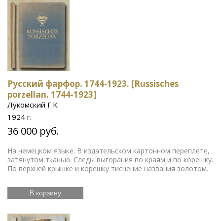
Авангард
Словарь Даля
Птицы
Кир Булычев
Дон
Православие
Кихот
Фантастика для детей
Советский
Периодические издания
фарфор
Военная медицина
Сказки Андерсена
Энциклопедический словарь
Буддизм
Русский стиль
Древний Рим
Спиритизм
Касли
Православные книги
Мультфильм
Шкатулка
Русский фарфор. 1744-1923. [Russisches
porzellan. 1744-1923]
Лукомский Г.К.
1924 г.
36 000 руб.
На немецком языке. В издательском картонном переплете,
затянутом тканью. Следы выгорания по краям и по корешку.
По верхней крышке и корешку тиснение названия золотом.
В корзину