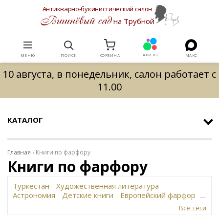
Антикварно-букинистический салон
Вишнёвый сад
на Трубной
АВИТО
МЕНЮ
ПОИСК
КОРЗИНА
МАКС
10 августа, в понедельник, салон работает с
11.00
КАТАЛОГ
Главная
Книги по фарфору
Книги по фарфору
Туркестан
Художественная литература
Астрономия
Детские книги
Европейский фарфор
Вольф
История революции в России
Завод
Все теги
Сафронова
Философское наследие
Сахарница