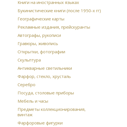
Гом
Книги на иностранных языках
про
Букинистические книги (после 1950-х гг)
Бро
Бюс
Географические карты
Рус
Ист
Рекламные издания, прейскуранты
Пти
Автографы, рукописи
фа
Гравюры, живопись
Дре
Открытки, фотографии
Скульптура
Антикварные светильники
Фарфор, стекло, хрусталь
Серебро
Посуда, столовые приборы
Мебель и часы
Предметы коллекционирования,
винтаж
Фарфоровые фигурки