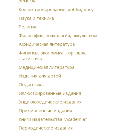
ремесла
Лан
Биб
Коллекционирование, хобби, досуг
тан
Наука и техника
Ист
Религия
Гос
Гео
Философия, психология, оккультизм
жи
Юридическая литература
Вер
Финансы, экономика, торговля,
оли
статистика
Под
Руч
Медицинская литература
сер
Издания для детей
из
Жит
Педагогика
Юмо
Иллюстрированные издания
Ста
Ста
Энциклопедические издания
Неф
Прижизненные издания
Бар
Вто
Книги издательства "Academia"
Бро
Периодические издания
Эко