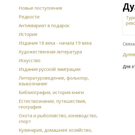
Ду
Новые поступления
Редкости
Тур
рев
Антиквариат в подарок
Жи
История
изд
Издания 18 века - начала 19 века
Зем
Связа
Муз
Художественная литература
Дуле
Сов
Искусство
Ист
Для э
Арх
Издания русской эмиграции
Рус
Литературоведение, фольклор,
Дал
языкознание
Сча
Ико
Библиография, история книги
Этн
Естествознание, путешествия,
Ска
география
При
Охота и рыболовство, коневодство,
Воз
спорт
фин
Кон
Кулинария, домашнее хозяйство,
цар