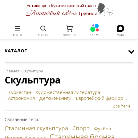
Антикварно-букинистический салон
Вишнёвый сад
на Трубной
АВИТО
МЕНЮ
ПОИСК
КОРЗИНА
МАКС
КАТАЛОГ
Главная
Скульптура
Скульптура
Туркестан
Художественная литература
Астрономия
Детские книги
Европейский фарфор
Вольф
История революции в России
Завод
Все теги
Сафронова
Философское наследие
Сахарница
Живопись
Винтаж
Антикварная шкатулка
Связанные теги:
Юридическая литература
Картина
Иудаика
Старинная скульптура
Спорт
Старинная скульптура
Футбол
Путешествия
Старинная бронза
Датский фарфор
Русская бронза
Автограф
История Франции