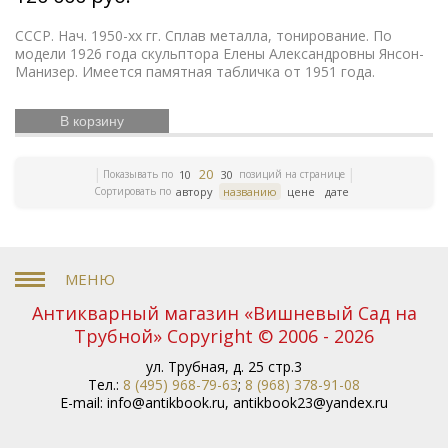
игрушки
Русский театр
Елочные украшения
Иконы
Жизнь Богородицы
Письма и мемуары
СССР. Нач. 1950-хх гг. Сплав металла, тонирование. По
Русская
Гжель
Северный путь
Этнография
модели 1926 года скульптора Елены Александровны Янсон-
история
Манизер. Имеется памятная табличка от 1951 года.
Римская империя
Российская империя
Зарубежная классика
Книги
Евреи
Скачки
по медицине
В корзину
Религии мира
История греков
Петр Первый
Революционное движение
Вербилки
Приборы для сервировки стола
20
Показывать по
позиций на странице
10
30
Дулевский фарфор
Гусь-Хрустальный
Старинная
Сортировать по
автору
названию
цене
дате
гравюра
Литература эпохи Возрождения
Царская
империя
История колхозов
Японское искусство
ЛФЗ
Сельское хозяйство
Книги по финансам
История Кавказа
Фашистская Германия
История
Европы
Война 1812 года
История Франции
Коневодство
История Сибири
Психология
Антикварный магазин «Вишневый Сад на
Олимпиада
Садово-парковое искусство
Железные
Трубной» Copyright © 2006 - 2026
дороги
Русские цари
История Азии
Фольклор
Полководцы
Винтажные серьги
Описание
ул. Трубная, д. 25 стр.3
природы
Московский Кремль
Ландшафт
Тел.:
8 (495) 968-79-63
;
8 (968) 378-91-08
Олимпийские игры
Экономические учения
История
E-mail:
info@antikbook.ru
,
antikbook23@yandex.ru
России
Книги серебряного века
Уголовное право
Библиотека командира
Гоголь
Правосудие