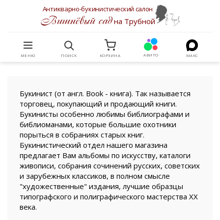
Антикварно-букинистический салон
Вишнёвый сад
на Трубной
АВИТО
МЕНЮ
ПОИСК
КОРЗИНА
МАКС
Букинист (от англ. Book - книга). Так называется
торговец, покупающий и продающий книги.
Букинисты особенно любимы библиографами и
библиоманами, которые большие охотники
порыться в собраниях старых книг.
Букинистический отдел нашего магазина
предлагает Вам альбомы по искусству, каталоги
живописи, собрания сочинений русских, советских
и зарубежных классиков, в полном смысле
"художественные" издания, лучшие образцы
типографского и полиграфического мастерства XX
века.