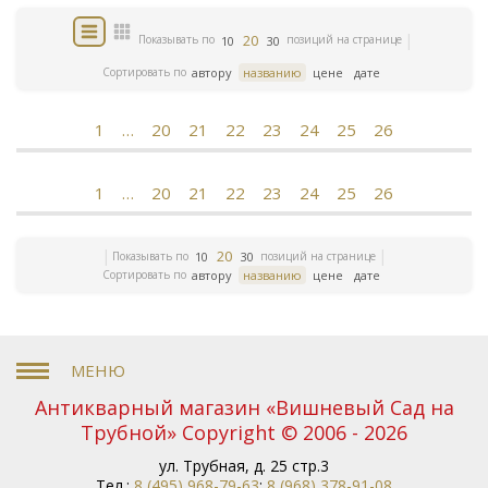
20
Показывать по
позиций на странице
10
30
Сортировать по
автору
названию
цене
дате
1
…
20
21
22
23
24
25
26
1
…
20
21
22
23
24
25
26
20
Показывать по
позиций на странице
10
30
Сортировать по
автору
названию
цене
дате
Антикварный магазин «Вишневый Сад на
Трубной» Copyright © 2006 - 2026
ул. Трубная, д. 25 стр.3
Тел.:
8 (495) 968-79-63
;
8 (968) 378-91-08