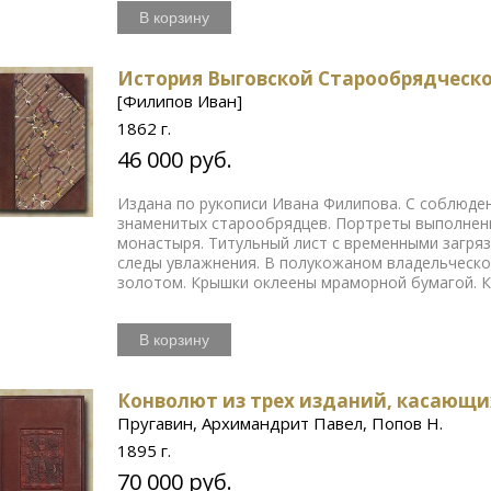
В корзину
История Выговской Старообрядческ
[Филипов Иван]
1862 г.
46 000 руб.
Издана по рукописи Ивана Филипова. С соблюде
знаменитых старообрядцев. Портреты выполнены
монастыря. Титульный лист с временными загря
следы увлажнения. В полукожаном владельческо
золотом. Крышки оклеены мраморной бумагой. К
В корзину
Конволют из трех изданий, касающи
Пругавин, Архимандрит Павел, Попов Н.
1895 г.
70 000 руб.