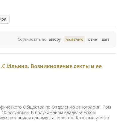
ира
Сортировать по
автору
названию
цене
дате
.С.Ильина. Возникновение секты и ее
афического Общества по Отделению этнографии. Том
. С 10 рисунками. В полукожаном владельческом
ием названия и орнамента золотом. Кожаные уголки.