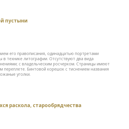
ой пустыни
нием его правописания, одинадцатью портретами
 в технике литографии. Отсутствуют два вида
знениями; с владельческим росчерком. Страницы имеют
м переплете. Бинтовой корешок с тиснением названия
ожаные уголки.
хся раскола, старообрядчества