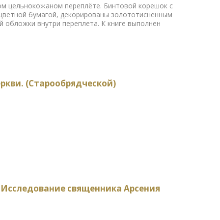
ом цельнокожаном переплёте. Бинтовой корешок с
 цветной бумагой, декорированы золототисненным
й обложки внутри переплета. К книге выполнен
ркви. (Старообрядческой)
. Исследование священника Арсения