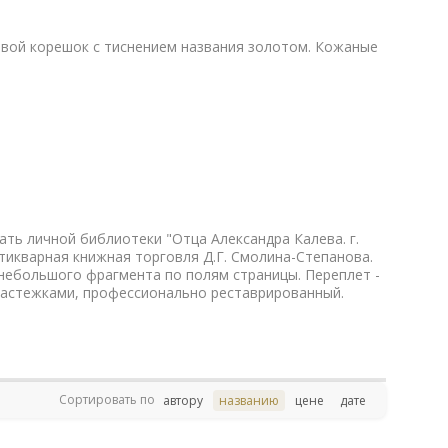
вой корешок с тиснением названия золотом. Кожаные
ать личной библиотеки "Отца Александра Калева. г.
нтикварная книжная торговля Д.Г. Смолина-Степанова.
е небольшого фрагмента по полям страницы. Переплет -
 застежками, профессионально реставрированный.
Сортировать по
автору
названию
цене
дате