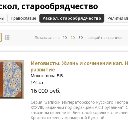
скол, старообрядчество
ны
Православие
Раскол, старообрядчество
Религии м
10
20
30
Показывать по
позиций на странице
Иеговисты. Жизнь и сочинения кап. Н
развитие
Молоствова Е.В.
1914 г.
16 000 руб.
Серия "Записки Императорского Русского Геогр
XXXVIII, изданный под редакцией А.С.Пругавина"
заказном переплете. Бинтовой корешок с тиснен
Крышки оклеены мраморной бумагой.