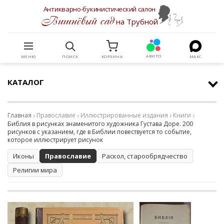
Антикварно-букинистический салон
Вишнёвый сад
на Трубной
АВИТО
МЕНЮ
ПОИСК
КОРЗИНА
МАКС
КАТАЛОГ
Главная
Православие
Иллюстрированные издания
Книги
Библия в рисунках знаменитого художника Густава Доре. 200
рисунков с указанием, где в Библии повествуется то событие,
которое иллюстрирует рисунок
Иконы
Православие
Раскол, старообрядчество
Религии мира