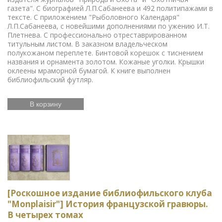
газета". С биографией Л.П.Сабанеева и 492 политипажами в
тексте. С приложением "Рыболовного Календаря"
Л.П.Сабанеева, с новейшими дополнениями по ужению И.Т.
Плетнева. С профессионально отреставрированном
титульным листом. В заказном владельческом
полукожаном переплете. Бинтовой корешок с тиснением
названия и орнамента золотом. Кожаные уголки. Крышки
оклеены мраморной бумагой. К книге выполнен
библиофильский футляр.
В корзину
[Роскошное издание библиофильского клуба
"Monplaisir"] История французской гравюры.
В четырех томах