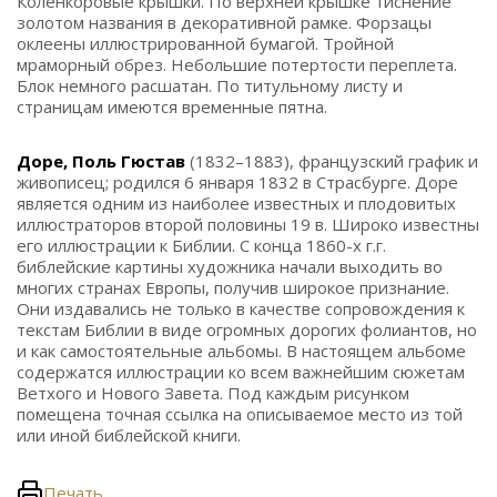
Коленкоровые крышки. По верхней крышке тиснение
золотом названия в декоративной рамке. Форзацы
оклеены иллюстрированной бумагой. Тройной
мраморный обрез. Небольшие потертости переплета.
Блок немного расшатан. По титульному листу и
страницам имеются временные пятна.
Доре, Поль Гюстав
(1832–1883), французский график и
живописец; родился 6 января 1832 в Страсбурге. Доре
является одним из наиболее известных и плодовитых
иллюстраторов второй половины 19 в. Широко известны
его иллюстрации к Библии. С конца 1860-х г.г.
библейские картины художника начали выходить во
многих странах Европы, получив широкое признание.
Они издавались не только в качестве сопровождения к
текстам Библии в виде огромных дорогих фолиантов, но
и как самостоятельные альбомы. В настоящем альбоме
содержатся иллюстрации ко всем важнейшим сюжетам
Ветхого и Нового Завета. Под каждым рисунком
помещена точная ссылка на описываемое место из той
или иной библейской книги.
Печать