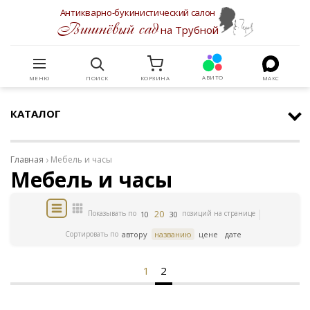
Антикварно-букинистический салон
Вишнёвый сад
на Трубной
АВИТО
МЕНЮ
ПОИСК
КОРЗИНА
МАКС
КАТАЛОГ
Главная
Мебель и часы
Мебель и часы
20
Показывать по
позиций на странице
10
30
Сортировать по
автору
названию
цене
дате
1
2