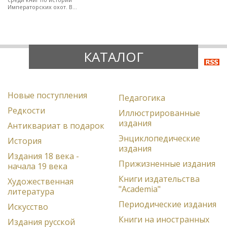
Императорских охот. В
полукожаном художественно-
оформленном переплете.
КАТАЛОГ
Новые поступления
Педагогика
Редкости
Иллюстрированные
издания
Антиквариат в подарок
Энциклопедические
История
издания
Издания 18 века -
Прижизненные издания
начала 19 века
Книги издательства
Художественная
"Academia"
литература
Периодические издания
Искусство
Книги на иностранных
Издания русской