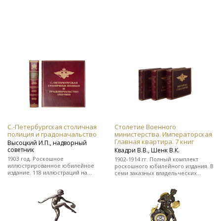
С.-Петербургская столичная
Столетие Военного
полиция и градоначальство
министерства. Императорская
Главная квартира. 7 книг
Высоцкий И.П., надворный
советник
Квадри В.В., Шенк В.К.
1903 год. Роскошное
1902-1914 гг. Полный комплект
иллюстрированное юбилейное
роскошного юбилейного издания. В
издание. 118 иллюстраций на
семи заказных владельческих
отдельных листах. Во
цельнокожаных переплетах.
владельческом заказном
цельнокожаном переплете.
Редкость!