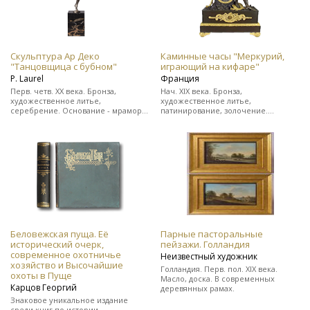
Скульптура Ар Деко
Каминные часы "Меркурий,
"Танцовщица с бубном"
играющий на кифаре"
Р. Laurel
Франция
Перв. четв. ХХ века. Бронза,
Нач. XIX века. Бронза,
художественное литье,
художественное литье,
серебрение. Основание - мрамор.
патинирование, золочение.
Подпись скульптора "Р. Laurel" и
Выполнены в стиле ампир. На ходу.
клеймо бронзо-литейной
В прекрасном состоянии.
мастерской.
Беловежская пуща. Её
Парные пасторальные
исторический очерк,
пейзажи. Голландия
современное охотничье
Неизвестный художник
хозяйство и Высочайшие
Голландия. Перв. пол. XIX века.
охоты в Пуще
Масло, доска. В современных
Карцов Георгий
деревянных рамах.
Знаковое уникальное издание
среди книг по истории