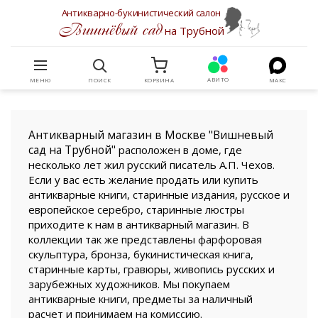
Антикварно-букинистический салон
Вишнёвый сад
на Трубной
АВИТО
МЕНЮ
ПОИСК
КОРЗИНА
МАКС
Антикварный магазин в Москве "Вишневый
сад на Трубной"
расположен в доме, где
несколько лет жил русский писатель А.П. Чехов.
Если у вас есть желание продать или купить
антикварные книги, старинные издания, русское и
европейское серебро, старинные люстры
приходите к нам в антикварный магазин. В
коллекции так же представлены фарфоровая
скульптура, бронза, букинистическая книга,
старинные карты, гравюры, живопись русских и
зарубежных художников. Мы покупаем
антикварные книги, предметы за наличный
расчет и принимаем на комиссию.