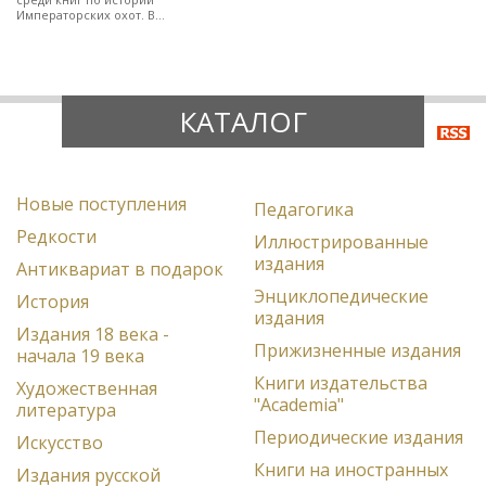
Императорских охот. В
полукожаном художественно-
оформленном переплете.
КАТАЛОГ
Новые поступления
Педагогика
Редкости
Иллюстрированные
издания
Антиквариат в подарок
Энциклопедические
История
издания
Издания 18 века -
Прижизненные издания
начала 19 века
Книги издательства
Художественная
"Academia"
литература
Периодические издания
Искусство
Книги на иностранных
Издания русской