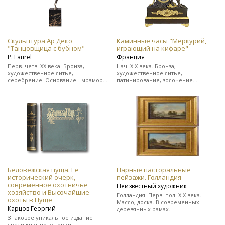
Скульптура Ар Деко
Каминные часы "Меркурий,
"Танцовщица с бубном"
играющий на кифаре"
Р. Laurel
Франция
Перв. четв. ХХ века. Бронза,
Нач. XIX века. Бронза,
художественное литье,
художественное литье,
серебрение. Основание - мрамор.
патинирование, золочение.
Подпись скульптора "Р. Laurel" и
Выполнены в стиле ампир. На ходу.
клеймо бронзо-литейной
В прекрасном состоянии.
мастерской.
Беловежская пуща. Её
Парные пасторальные
исторический очерк,
пейзажи. Голландия
современное охотничье
Неизвестный художник
хозяйство и Высочайшие
Голландия. Перв. пол. XIX века.
охоты в Пуще
Масло, доска. В современных
Карцов Георгий
деревянных рамах.
Знаковое уникальное издание
среди книг по истории