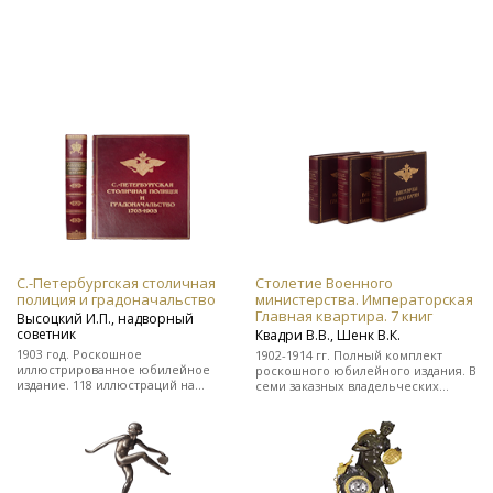
С.-Петербургская столичная
Столетие Военного
полиция и градоначальство
министерства. Императорская
Главная квартира. 7 книг
Высоцкий И.П., надворный
советник
Квадри В.В., Шенк В.К.
1903 год. Роскошное
1902-1914 гг. Полный комплект
иллюстрированное юбилейное
роскошного юбилейного издания. В
издание. 118 иллюстраций на
семи заказных владельческих
отдельных листах. Во
цельнокожаных переплетах.
владельческом заказном
цельнокожаном переплете.
Редкость!