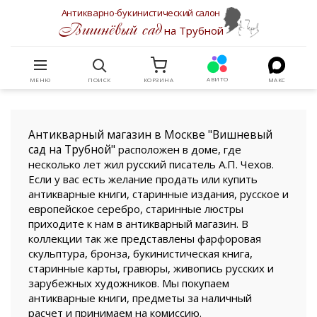
Антикварно-букинистический салон
Вишнёвый сад
на Трубной
АВИТО
МЕНЮ
ПОИСК
КОРЗИНА
МАКС
Антикварный магазин в Москве "Вишневый
сад на Трубной"
расположен в доме, где
несколько лет жил русский писатель А.П. Чехов.
Если у вас есть желание продать или купить
антикварные книги, старинные издания, русское и
европейское серебро, старинные люстры
приходите к нам в антикварный магазин. В
коллекции так же представлены фарфоровая
скульптура, бронза, букинистическая книга,
старинные карты, гравюры, живопись русских и
зарубежных художников. Мы покупаем
антикварные книги, предметы за наличный
расчет и принимаем на комиссию.