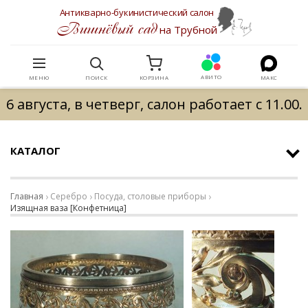
Антикварно-букинистический салон
Вишнёвый сад
на Трубной
АВИТО
МЕНЮ
ПОИСК
КОРЗИНА
МАКС
6 августа, в четверг, салон работает с 11.00.
КАТАЛОГ
Главная
Серебро
Посуда, столовые приборы
Изящная ваза [Конфетница]