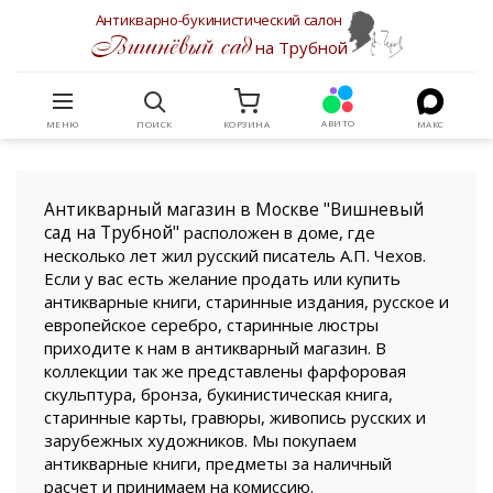
Антикварно-букинистический салон
Вишнёвый сад
на Трубной
АВИТО
МЕНЮ
ПОИСК
КОРЗИНА
МАКС
Антикварный магазин в Москве "Вишневый
сад на Трубной"
расположен в доме, где
несколько лет жил русский писатель А.П. Чехов.
Если у вас есть желание продать или купить
антикварные книги, старинные издания, русское и
европейское серебро, старинные люстры
приходите к нам в антикварный магазин. В
коллекции так же представлены фарфоровая
скульптура, бронза, букинистическая книга,
старинные карты, гравюры, живопись русских и
зарубежных художников. Мы покупаем
антикварные книги, предметы за наличный
расчет и принимаем на комиссию.