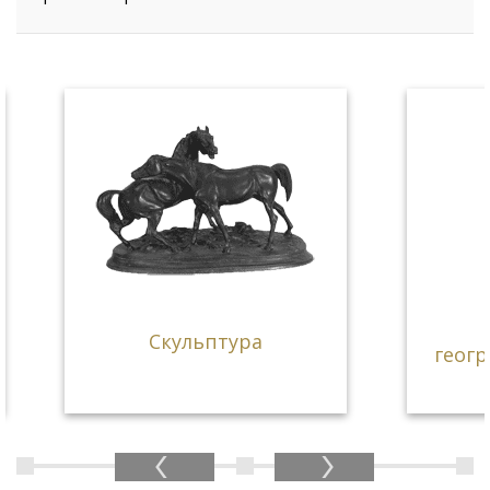
Ста
Скульптура
географи