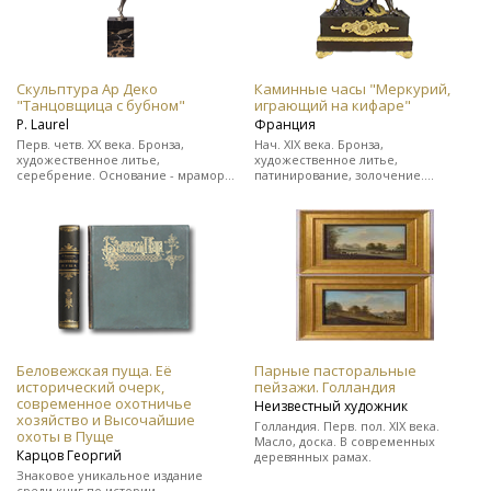
Скульптура Ар Деко
Каминные часы "Меркурий,
"Танцовщица с бубном"
играющий на кифаре"
Р. Laurel
Франция
Перв. четв. ХХ века. Бронза,
Нач. XIX века. Бронза,
художественное литье,
художественное литье,
серебрение. Основание - мрамор.
патинирование, золочение.
Подпись скульптора "Р. Laurel" и
Выполнены в стиле ампир. На ходу.
клеймо бронзо-литейной
В прекрасном состоянии.
мастерской.
Беловежская пуща. Её
Парные пасторальные
исторический очерк,
пейзажи. Голландия
современное охотничье
Неизвестный художник
хозяйство и Высочайшие
Голландия. Перв. пол. XIX века.
охоты в Пуще
Масло, доска. В современных
Карцов Георгий
деревянных рамах.
Знаковое уникальное издание
среди книг по истории