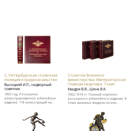
С.-Петербургская столичная
Столетие Военного
полиция и градоначальство
министерства. Императорская
Главная квартира. 7 книг
Высоцкий И.П., надворный
советник
Квадри В.В., Шенк В.К.
1903 год. Роскошное
1902-1914 гг. Полный комплект
иллюстрированное юбилейное
роскошного юбилейного издания. В
издание. 118 иллюстраций на
семи заказных владельческих
отдельных листах. Во
цельнокожаных переплетах.
владельческом заказном
цельнокожаном переплете.
Редкость!