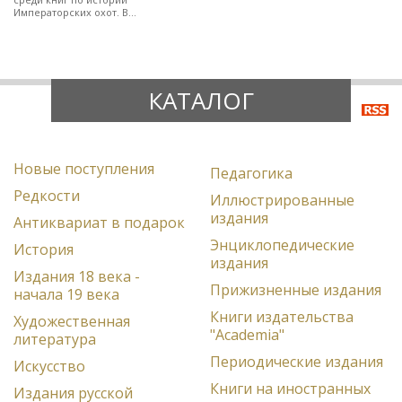
Императорских охот. В
полукожаном художественно-
оформленном переплете.
КАТАЛОГ
Новые поступления
Педагогика
Редкости
Иллюстрированные
издания
Антиквариат в подарок
Энциклопедические
История
издания
Издания 18 века -
Прижизненные издания
начала 19 века
Книги издательства
Художественная
"Academia"
литература
Периодические издания
Искусство
Книги на иностранных
Издания русской