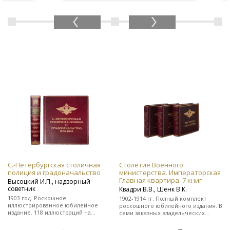
С.-Петербургская столичная
Столетие Военного
полиция и градоначальство
министерства. Императорская
Главная квартира. 7 книг
Высоцкий И.П., надворный
советник
Квадри В.В., Шенк В.К.
1903 год. Роскошное
1902-1914 гг. Полный комплект
иллюстрированное юбилейное
роскошного юбилейного издания. В
издание. 118 иллюстраций на
семи заказных владельческих
отдельных листах. Во
цельнокожаных переплетах.
владельческом заказном