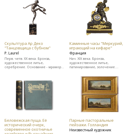
цельнокожаном переплете.
Редкость!
Скульптура Ар Деко
Каминные часы "Меркурий,
"Танцовщица с бубном"
играющий на кифаре"
Р. Laurel
Франция
Перв. четв. ХХ века. Бронза,
Нач. XIX века. Бронза,
художественное литье,
художественное литье,
серебрение. Основание - мрамор.
патинирование, золочение.
Подпись скульптора "Р. Laurel" и
Выполнены в стиле ампир. На ходу.
клеймо бронзо-литейной
В прекрасном состоянии.
мастерской.
Беловежская пуща. Её
Парные пасторальные
исторический очерк,
пейзажи. Голландия
современное охотничье
Неизвестный художник
хозяйство и Высочайшие