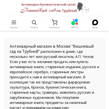
Антикварно-букинистический салон
Вишнёвый сад
на Трубной
АВИТО
МЕНЮ
ПОИСК
КОРЗИНА
МАКС
Антикварный магазин в Москве "Вишневый
сад на Трубной"
расположен в доме, где
несколько лет жил русский писатель А.П. Чехов.
Если у вас есть желание продать или купить
антикварные книги, старинные издания, русское и
европейское серебро, старинные люстры
приходите к нам в антикварный магазин. В
коллекции так же представлены фарфоровая
скульптура, бронза, букинистическая книга,
старинные карты, гравюры, живопись русских и
зарубежных художников. Мы покупаем
антикварные книги, предметы за наличный
расчет и принимаем на комиссию.