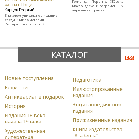
Голландия. Перв. пол. XIX века.
охоты в Пуще
Масло, доска. В современных
Карцов Георгий
деревянных рамах.
Знаковое уникальное издание
среди книг по истории
Императорских охот. В
полукожаном художественно-
оформленном переплете.
КАТАЛОГ
Новые поступления
Педагогика
Редкости
Иллюстрированные
издания
Антиквариат в подарок
Энциклопедические
История
издания
Издания 18 века -
Прижизненные издания
начала 19 века
Книги издательства
Художественная
"Academia"
литература