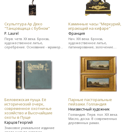
Скульптура Ар Деко
Каминные часы "Меркурий,
"Танцовщица с бубном"
играющий на кифаре"
Р. Laurel
Франция
Перв. четв. ХХ века. Бронза,
Нач. XIX века. Бронза,
художественное литье,
художественное литье,
серебрение. Основание - мрамор.
патинирование, золочение.
Подпись скульптора "Р. Laurel" и
Выполнены в стиле ампир. На ходу.
клеймо бронзо-литейной
В прекрасном состоянии.
мастерской.
Беловежская пуща. Её
Парные пасторальные
исторический очерк,
пейзажи. Голландия
современное охотничье
Неизвестный художник
хозяйство и Высочайшие
Голландия. Перв. пол. XIX века.
охоты в Пуще
Масло, доска. В современных
Карцов Георгий
деревянных рамах.
Знаковое уникальное издание
среди книг по истории