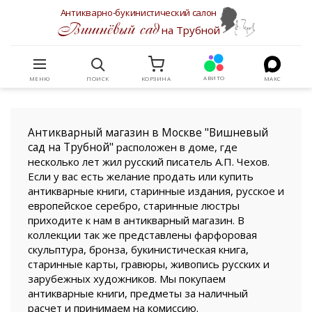
Антикварно-букинистический салон
Вишнёвый сад
на Трубной
АВИТО
МЕНЮ
ПОИСК
КОРЗИНА
МАКС
Антикварный магазин в Москве "Вишневый
сад на Трубной"
расположен в доме, где
несколько лет жил русский писатель А.П. Чехов.
Если у вас есть желание продать или купить
антикварные книги, старинные издания, русское и
европейское серебро, старинные люстры
приходите к нам в антикварный магазин. В
коллекции так же представлены фарфоровая
скульптура, бронза, букинистическая книга,
старинные карты, гравюры, живопись русских и
зарубежных художников. Мы покупаем
антикварные книги, предметы за наличный
расчет и принимаем на комиссию.