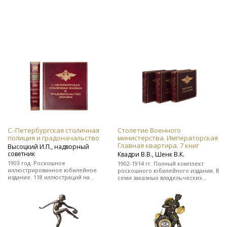
С.-Петербургская столичная
Столетие Военного
полиция и градоначальство
министерства. Императорская
Главная квартира. 7 книг
Высоцкий И.П., надворный
советник
Квадри В.В., Шенк В.К.
1903 год. Роскошное
1902-1914 гг. Полный комплект
иллюстрированное юбилейное
роскошного юбилейного издания. В
издание. 118 иллюстраций на
семи заказных владельческих
отдельных листах. Во
цельнокожаных переплетах.
владельческом заказном
цельнокожаном переплете.
Редкость!