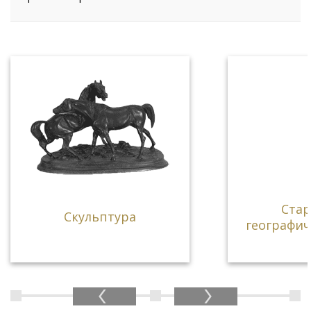
Ста
Скульптура
географич