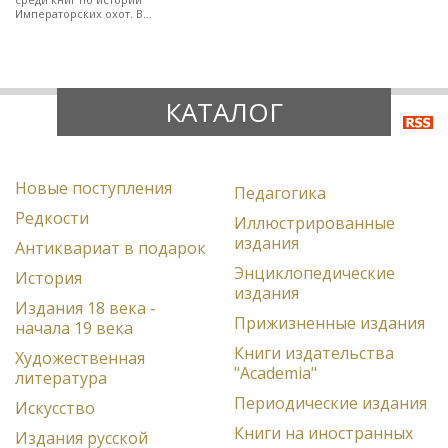
Императорских охот. В
полукожаном художественно-
оформленном переплете.
КАТАЛОГ
Новые поступления
Педагогика
Редкости
Иллюстрированные
издания
Антиквариат в подарок
Энциклопедические
История
издания
Издания 18 века -
Прижизненные издания
начала 19 века
Книги издательства
Художественная
"Academia"
литература
Периодические издания
Искусство
Книги на иностранных
Издания русской