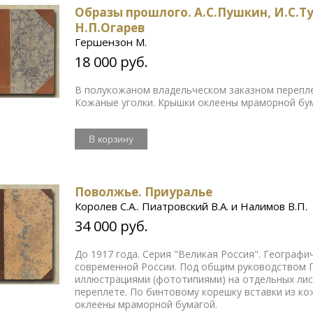
Образы прошлого. А.С.Пушкин, И.С.Ту
Н.П.Огарев
Гершензон М.
18 000 руб.
В полукожаном владельческом заказном перепле
Кожаные уголки. Крышки оклеены мраморной бу
В корзину
Поволжье. Приуралье
Королев С.А.. Пиатровский В.А. и Налимов В.П.
34 000 руб.
До 1917 года. Серия "Великая Россия". Географ
современной России. Под общим руководством П
иллюстрациями (фототипиями) на отдельных ли
переплете. По бинтовому корешку вставки из ко
оклеены мраморной бумагой.