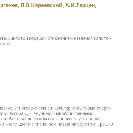
ргенев, П.В.Киреевский, А.И.Герцен,
те. Бинтовой корешок с тиснением названия золотом.
магой.
ические, этнографические и культурно-бытовые очерки
рофессора Д.Н. Анучина. С многочисленными
стах. Во владельческом составном полукожаном
жи иного цвета с тиснением названия золотом. Крышки