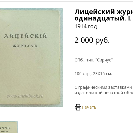
Лицейский журн
одинадцатый. I.
1914 год
2 000 руб.
СПб., тип. "Сириус"
100 стр., 23Х16 см.
С графическими заставками
издательской печатной обл
Печать