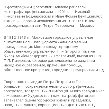
В фотографии и фототипии Павлова работали
фотографы-профессионалы: с 1901 г. — Николай
Николаевич Боднаровский и Иван Фомич Вентцкевич; с
1902 г. — Георгий Яковлевич Ильин. С 1907 г. к ним
присоединился и сын Петра Петровича — Михаил.
В 1912-1913 гг. Московское городское управление
выпустило большого формата «Альбом зданий,
принадлежащих Московскому городскому
общественному управлению. Т. I» (второго тома не
было). Альбом содержит 220 фототипий, выполненных
П.П. Павловым, которые расположены по разделам:
народное образование, врачебная помощь,
общественное призрение, городские предприятия и т.д.
Творческое наследие Петра Петровича Павлова
большое — сохранилось немало фотографических
портретов, театральных снимков (он много сотрудничал
с Московским Художественным театром), фотограф
запечатлел сцены городской жизни и праздники,
народные гулянья, коронационные дни 1896 г. и т.д.