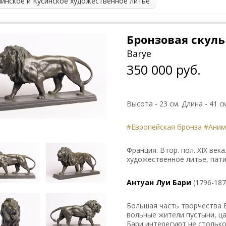
линское и Кусинское художественное литье
Бронзовая скуль
Barye
350 000 руб.
Высота - 23 см. Длина - 41 с
#Европейская бронза
#Аним
Франция. Втор. пол. XIX век
художественное литье, пат
Антуан Луи Бари
(1796-187
Большая часть творчества 
вольные жители пустыни, ц
Бари интересуют не столько