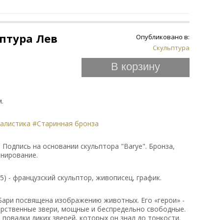
птура Лев
Опубликовано в:
Скульптура
В корзину
м.
алистика
#Старинная бронза
а. Подпись на основании скульптора "Barye". Бронза,
инирование.
5) - французский скульптор, живописец, график.
Бари посвящена изображению животных. Его «герои» -
арственные звери, мощные и беспредельно свободные.
 повадки диких зверей, которых он знал до тонкости.