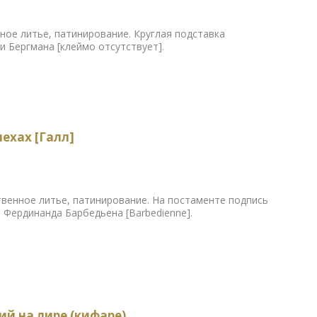
нное литье, патинирование. Круглая подставка
и Бергмана [клеймо отсутствует].
ехах [Галл]
ественное литье, патинирование. На постаменте подпись
 Фердинанда Барбедьена [Barbedienne].
ий на лире (кифаре)