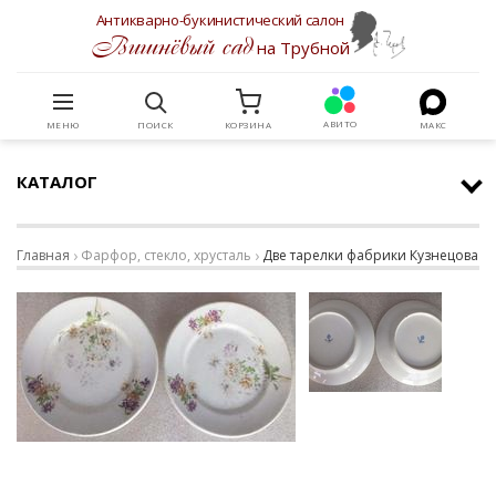
Антикварно-букинистический салон
Вишнёвый сад
на Трубной
АВИТО
МЕНЮ
ПОИСК
КОРЗИНА
МАКС
КАТАЛОГ
Главная
Фарфор, стекло, хрусталь
Две тарелки фабрики Кузнецова