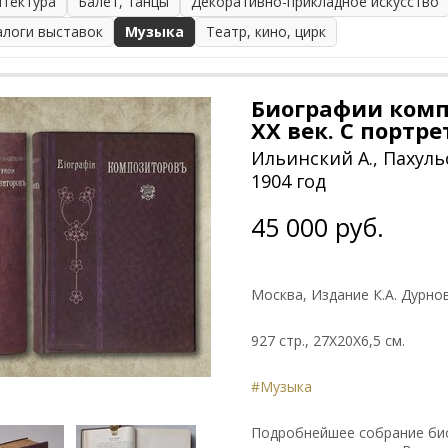
итектура
Балет, танцы
Декоративно-прикладное искусство
алоги выставок
Музыка
Театр, кино, цирк
Биографии компо
XX век. С портр
Ильинский А., Пахуль
1904 год
45 000 руб.
Москва, Издание К.А. Дурно
927 стр., 27Х20Х6,5 см.
#Музыка
Подробнейшее собрание би