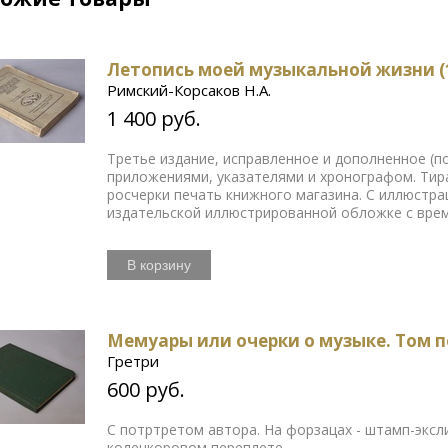
Летопись моей музыкальной жизни (1
Римский-Корсаков Н.А.
1 400 руб.
Третье издание, исправленное и дополненное (по
приложениями, указателями и хронографом. Тира
росчерки печать книжного магазина. С иллюстра
издательской иллюстрированной обложке с вре
В корзину
Мемуары или очерки о музыке. Том 
Гретри
600 руб.
С потртретом автора. На форзацах - штамп-эксл
коленкоровом переплете.