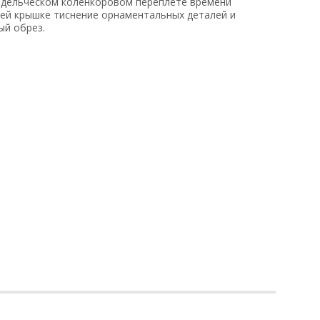
ладельческом коленкоровом переплете времени
ней крышке тиснение орнаментальных деталей и
ый обрез.