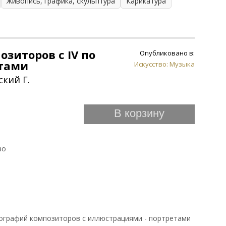
Живопись, графика, скульптура
Карикатура
зиторов с IV по
Опубликовано в:
етами
Искусство: Музыка
ский Г.
В корзину
во
ографий композиторов с иллюстрациями - портретами