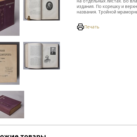
на отдельных листах. Во в
издания. По корешку и верх
названия. Тройной мраморн
Печать
хожие товары