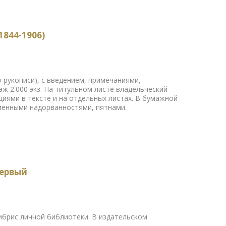
844-1906)
 рукописи), с введением, примечаниями,
ж 2.000 экз. На титульном листе владельческий
циями в тексте и на отдельных листах. В бумажной
менными надорванностями, пятнами.
первый
ибрис личной библиотеки. В издательском