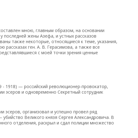
 составлен мною, главным образом, на основании
у последней жены Азефа, и устных рассказов
ованы также некоторые, относящиеся к теме, указания,
 рассказах ген. А. В. Герасимова, а также все
представлявшиеся с моей точки зрения ценные
9 - 1918) — российский революционер-провокатор,
тии эсеров и одновременно Секретный сотрудник
ии эсеров, организовал и успешно провел ряд
— убийство Великого князя Сергея Александровича. В
анного отделения, раскрыл и сдал полиции множество