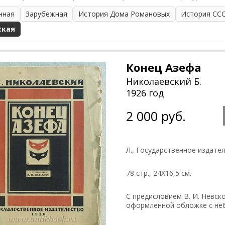
нная
Зарубежная
История Дома Романовых
История СС
ская
Конец Азефа
Николаевский Б.
1926 год
2 000 руб.
Л., Государственное издате
78 стр., 24Х16,5 см.
С предисловием В. И. Невск
оформленной обложке с не