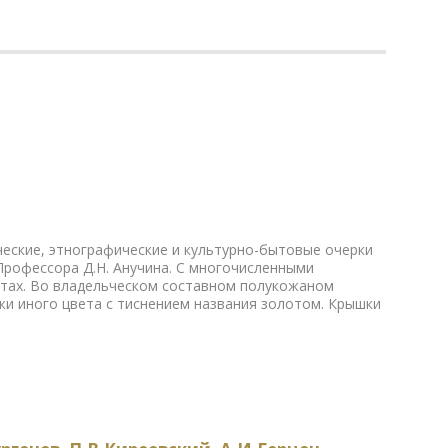
ические, этнографические и культурно-бытовые очерки
рофессора Д.Н. Анучина. С многочисленными
стах. Во владельческом составном полукожаном
жи иного цвета с тиснением названия золотом. Крышки