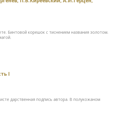
ргенев, П.В.Киреевский, А.И.Герцен,
те. Бинтовой корешок с тиснением названия золотом.
магой.
ть I
исте дарственная подпись автора. В полукожаном