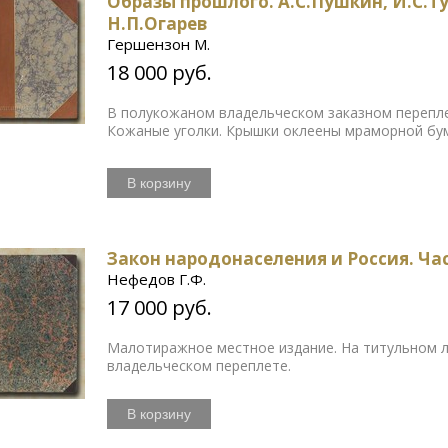
Образы прошлого. А.С.Пушкин, И.С.Ту
Н.П.Огарев
Гершензон М.
18 000 руб.
В полукожаном владельческом заказном перепле
Кожаные уголки. Крышки оклеены мраморной бу
В корзину
Закон народонаселения и Россия. Час
Нефедов Г.Ф.
17 000 руб.
Малотиражное местное издание. На титульном л
владельческом переплете.
В корзину