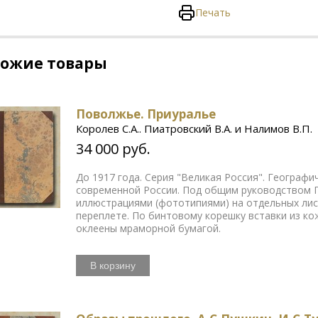
Печать
хожие товары
Поволжье. Приуралье
Королев С.А.. Пиатровский В.А. и Налимов В.П.
34 000 руб.
До 1917 года. Серия "Великая Россия". Географ
современной России. Под общим руководством П
иллюстрациями (фототипиями) на отдельных ли
переплете. По бинтовому корешку вставки из ко
оклеены мраморной бумагой.
В корзину