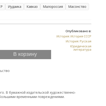
СР
Иудаика
Кавказ
Малороссия
Масонство
Опубликовано в:
История: История СССР
История: Русская
Юридическая
литература
В корзину
льство
ого. В бумажной издательской художественно-
большими временными повреждениями.