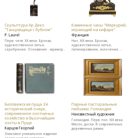
Скульптура Ар Деко
Каминные часы "Меркурий,
"Танцовщица с бубном"
играющий на кифаре"
Р. Laurel
Франция
Перв. четв. ХХ века. Бронза,
Нач. XIX века. Бронза,
художественное литье,
художественное литье,
серебрение. Основание - мрамор.
патинирование, золочение.
Подпись скульптора "Р. Laurel" и
Выполнены в стиле ампир. На ходу.
клеймо бронзо-литейной
В прекрасном состоянии.
мастерской.
Беловежская пуща. Её
Парные пасторальные
исторический очерк,
пейзажи. Голландия
современное охотничье
Неизвестный художник
хозяйство и Высочайшие
Голландия. Перв. пол. XIX века.
охоты в Пуще
Масло, доска. В современных
Карцов Георгий
деревянных рамах.
Знаковое уникальное издание
среди книг по истории