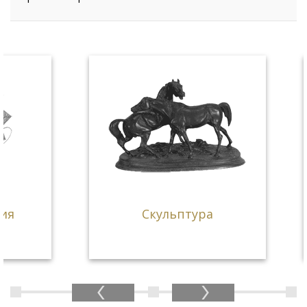
С
Скульптура
геогра