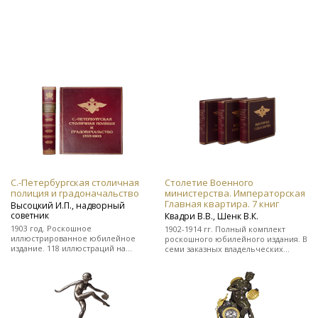
С.-Петербургская столичная
Столетие Военного
полиция и градоначальство
министерства. Императорская
Главная квартира. 7 книг
Высоцкий И.П., надворный
советник
Квадри В.В., Шенк В.К.
1903 год. Роскошное
1902-1914 гг. Полный комплект
иллюстрированное юбилейное
роскошного юбилейного издания. В
издание. 118 иллюстраций на
семи заказных владельческих
отдельных листах. Во
цельнокожаных переплетах.
владельческом заказном
цельнокожаном переплете.
Редкость!