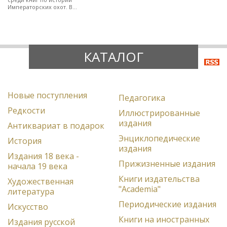
Императорских охот. В
полукожаном художественно-
оформленном переплете.
КАТАЛОГ
Новые поступления
Педагогика
Редкости
Иллюстрированные
издания
Антиквариат в подарок
Энциклопедические
История
издания
Издания 18 века -
Прижизненные издания
начала 19 века
Книги издательства
Художественная
"Academia"
литература
Периодические издания
Искусство
Книги на иностранных
Издания русской