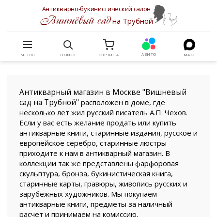
Антикварно-букинистический салон
Вишнёвый сад
на Трубной
АВИТО
МЕНЮ
ПОИСК
КОРЗИНА
МАКС
Антикварный магазин в Москве "Вишневый
сад на Трубной"
расположен в доме, где
несколько лет жил русский писатель А.П. Чехов.
Если у вас есть желание продать или купить
антикварные книги, старинные издания, русское и
европейское серебро, старинные люстры
приходите к нам в антикварный магазин. В
коллекции так же представлены фарфоровая
скульптура, бронза, букинистическая книга,
старинные карты, гравюры, живопись русских и
зарубежных художников. Мы покупаем
антикварные книги, предметы за наличный
расчет и принимаем на комиссию.