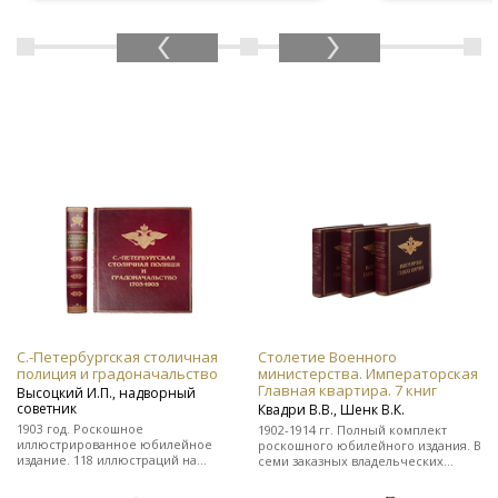
С.-Петербургская столичная
Столетие Военного
полиция и градоначальство
министерства. Императорская
Главная квартира. 7 книг
Высоцкий И.П., надворный
советник
Квадри В.В., Шенк В.К.
1903 год. Роскошное
1902-1914 гг. Полный комплект
иллюстрированное юбилейное
роскошного юбилейного издания. В
издание. 118 иллюстраций на
семи заказных владельческих
отдельных листах. Во
цельнокожаных переплетах.
владельческом заказном