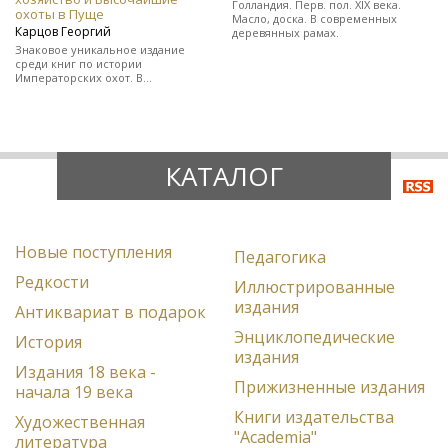
Голландия. Перв. пол. XIX века.
охоты в Пуще
Масло, доска. В современных
Карцов Георгий
деревянных рамах.
Знаковое уникальное издание
среди книг по истории
Императорских охот. В
полукожаном художественно-
оформленном переплете.
КАТАЛОГ
Новые поступления
Педагогика
Редкости
Иллюстрированные
издания
Антиквариат в подарок
Энциклопедические
История
издания
Издания 18 века -
Прижизненные издания
начала 19 века
Книги издательства
Художественная
"Academia"
литература