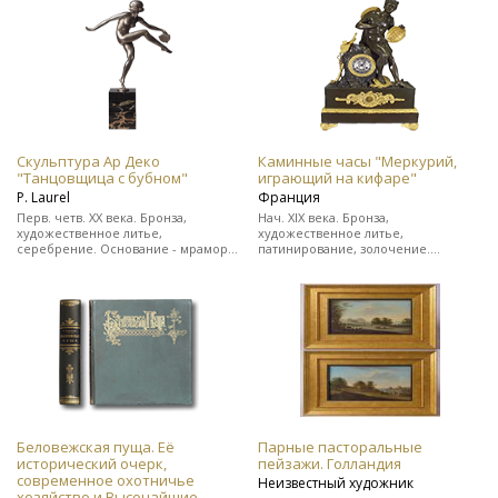
цельнокожаном переплете.
Редкость!
Скульптура Ар Деко
Каминные часы "Меркурий,
"Танцовщица с бубном"
играющий на кифаре"
Р. Laurel
Франция
Перв. четв. ХХ века. Бронза,
Нач. XIX века. Бронза,
художественное литье,
художественное литье,
серебрение. Основание - мрамор.
патинирование, золочение.
Подпись скульптора "Р. Laurel" и
Выполнены в стиле ампир. На ходу.
клеймо бронзо-литейной
В прекрасном состоянии.
мастерской.
Беловежская пуща. Её
Парные пасторальные
исторический очерк,
пейзажи. Голландия
современное охотничье
Неизвестный художник
хозяйство и Высочайшие