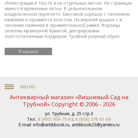
Иллюстрации в тексте и на отдельных листах. На страницах
имеются временные пятна. В цельнокожаном
владельческом переплете. Бинтовой корешок с тиснением
названия и орнамента золотом. На верхней крышке т.ж.
тиснение названия в орнаментальной рамке. Форзацы
оклеены мраморной бумагой, декорированы
золототисненным бордюром. Тройной узорный обрез.
В корзину
Антикварный магазин «Вишневый Сад на
Трубной» Copyright © 2006 - 2026
ул. Трубная, д. 25 стр.3
Тел.:
8 (495) 968-79-63
;
8 (968) 378-91-08
E-mail:
info@antikbook.ru
,
antikbook23@yandex.ru