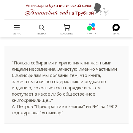
Антикварно-букинистический салон
Вишнёвый сад
на Трубной
АВИТО
МЕНЮ
ПОИСК
КОРЗИНА
МАКС
"Польза собирания и хранения книг частными
лицами несомненна. Зачастую именно частными
библиофилам мы обязаны тем, что книга,
замечательная по содержанию и редкая по
изданию, сохраняется в порядке и затем
поступает в какое либо общественное
книгохранилище..."
А. Петров "Пристрастие к книгам" из №1 за 1902
год журнала "Антиквар"