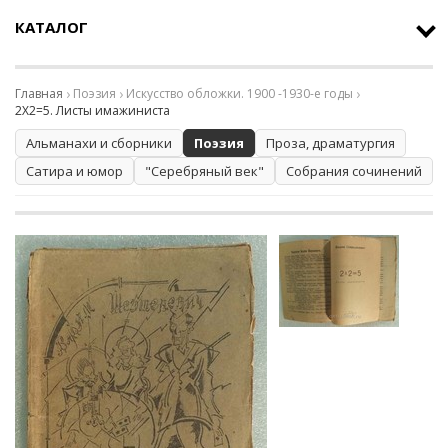
КАТАЛОГ
Главная
Поэзия
Искусство обложки. 1900 -1930-е годы
2Х2=5. Листы имажиниста
Альманахи и сборники
Поэзия
Проза, драматургия
Сатира и юмор
"Серебряный век"
Собрания сочинений