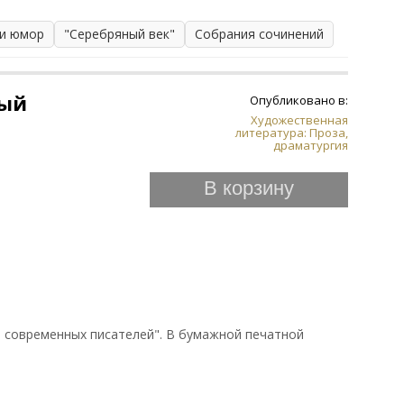
 и юмор
"Серебряный век"
Собрания сочинений
вый
Опубликовано в:
Художественная
литература: Проза,
драматургия
В корзину
 современных писателей". В бумажной печатной