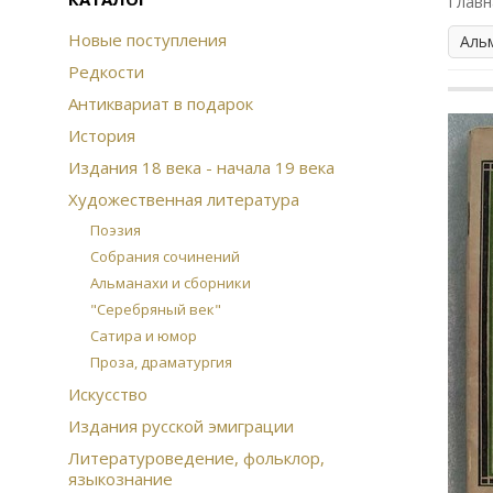
Главн
Новые поступления
Аль
Редкости
Антиквариат в подарок
История
Издания 18 века - начала 19 века
Художественная литература
Поэзия
Собрания сочинений
Альманахи и сборники
"Серебряный век"
Сатира и юмор
Проза, драматургия
Искусство
Издания русской эмиграции
Литературоведение, фольклор,
языкознание