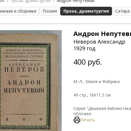
ая
Проза, драматургия
Андрон Непутевый
манахи и сборники
Поэзия
Проза, драматургия
Сатира
Андрон Непуте
Неверов Александр
1929 год
400 руб.
М.-Л., Земля и Фабрика
49 стр., 18Х11,3 см.
Серия "Дешевая библиотека
обложке.
Печать