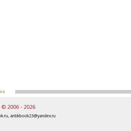
пка
© 2006 - 2026
k.ru
,
antikbook23@yandex.ru