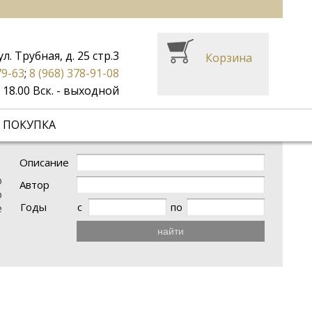
ул. Трубная, д. 25 стр.3
Корзина
79-63
;
8 (968) 378-91-08
до 18.00 Вск. - выходной
 ПОКУПКА
Описание
о
Автор
о
Годы
с
по
е
найти