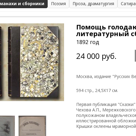
манахи и сборники
Поэзия
Проза, драматургия
Сатира
Помощь голода
литературный с
1892 год
24 000 руб.
Москва, издание "Русских В
594 стр., 24,5Х17 см.
Первая публикация "Сказки"
Чехова А.П., Мережковского 
полукожаном владельческом
иллюстрированной обложки.
Крышки оклеены мраморной