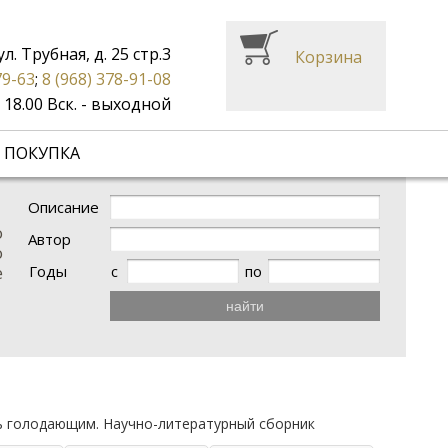
ул. Трубная, д. 25 стр.3
Корзина
79-63
;
8 (968) 378-91-08
до 18.00 Вск. - выходной
 ПОКУПКА
Описание
о
Автор
о
Годы
с
по
е
найти
 голодающим. Научно-литературный сборник