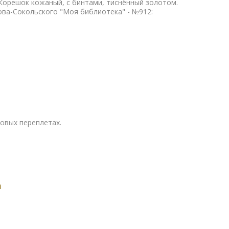
 Корешок кожаный, с бинтами, тиснённый золотом.
ова-Сокольского "Моя библиотека" - №912:
овых переплетах.
а