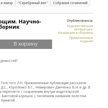
 и юмор
"Серебряный век"
Собрания сочинений
ющим. Научно-
Опубликовано в:
борник
Художественная
литература:
Альманахи и сборники
Прижизненные
издания
В корзину
едомостей"
 Толстого Л.Н. Прижизненные публикации рассказов
Д.С., Короленко В.Г., Немирович-Данченко В.И. и др. В
 переплете с сохраненим внутри издательской
 Бинтовой корешок с тиснением названия золотом.
 бумагой.