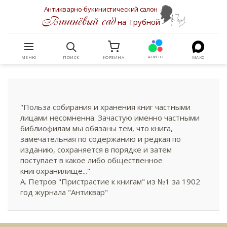
Антикварно-букинистический салон
Вишнёвый сад
на Трубной
АВИТО
МЕНЮ
ПОИСК
КОРЗИНА
МАКС
"Польза собирания и хранения книг частными
лицами несомненна. Зачастую именно частными
библиофилам мы обязаны тем, что книга,
замечательная по содержанию и редкая по
изданию, сохраняется в порядке и затем
поступает в какое либо общественное
книгохранилище..."
А. Петров "Пристрастие к книгам" из №1 за 1902
год журнала "Антиквар"