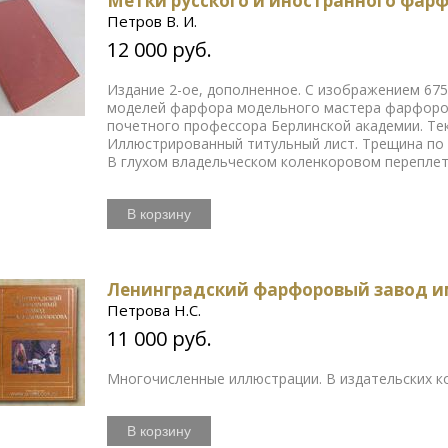
Метки русского и иностранного фар
Петров В. И.
12 000 руб.
Издание 2-ое, дополненное. С изображением 675
моделей фарфора модельного мастера фарфоров
почетного профессора Берлинской академии. Тек
Иллюстрированный титульный лист. Трещина по б
В глухом владельческом коленкоровом переплет
В корзину
Ленинградский фарфоровый завод име
Петрова Н.С.
11 000 руб.
Многочисленные иллюстрации. В издательских ко
В корзину