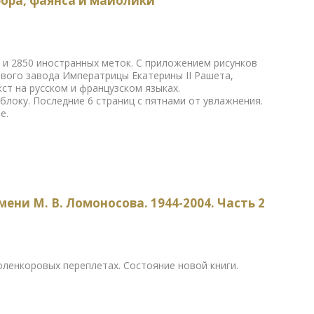
фора, фаянса и майолики
 и 2850 иностранных меток. С приложением рисунков
ого завода Императрицы Екатерины II Рашета,
ст на русском и французском языках.
локу. Последние 6 страниц с пятнами от увлажнения.
е.
ни М. В. Ломоносова. 1944-2004. Часть 2
ленкоровых переплетах. Состояние новой книги.