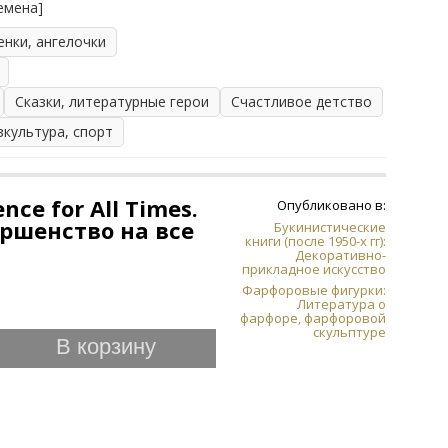
ремена]
енки, ангелочки
Сказки, литературные герои
Счастливое детство
зкультура, спорт
ence for All Times.
Опубликовано в:
ершенство на все
Букинистические
книги (после 1950-х гг):
Декоративно-
прикладное искусство
Фарфоровые фигурки:
Литература о
фарфоре, фарфоровой
скульптуре
В корзину