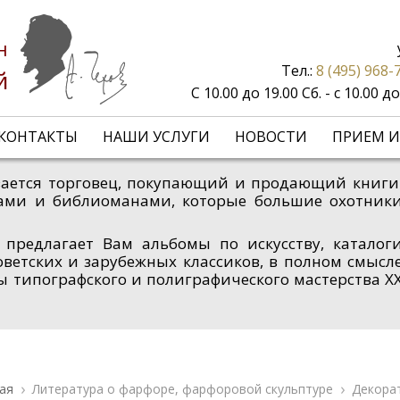
н
Тел.:
8 (495) 968-
й
С 10.00 до 19.00 Сб. - с 10.00 
КОНТАКТЫ
НАШИ УСЛУГИ
НОВОСТИ
ПРИЕМ И
зывается торговец, покупающий и продающий книги
ами и библиоманами, которые большие охотник
 предлагает Вам альбомы по искусству, каталог
оветских и зарубежных классиков, в полном смысл
ы типографского и полиграфического мастерства X
ая
Литература о фарфоре, фарфоровой скульптуре
Декора