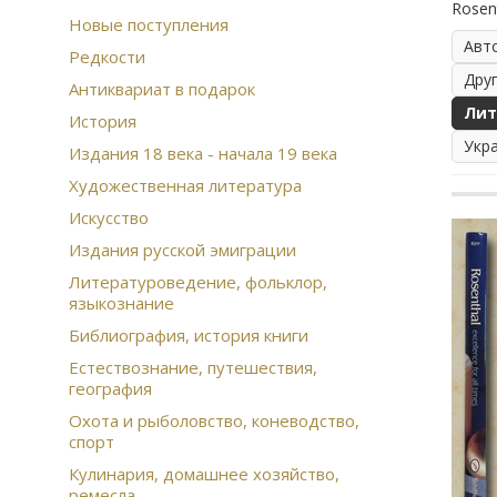
Rosen
Новые поступления
Авт
Редкости
Дру
Антиквариат в подарок
Лит
История
Укр
Издания 18 века - начала 19 века
Художественная литература
Искусство
Издания русской эмиграции
Литературоведение, фольклор,
языкознание
Библиография, история книги
Естествознание, путешествия,
география
Охота и рыболовство, коневодство,
спорт
Кулинария, домашнее хозяйство,
ремесла