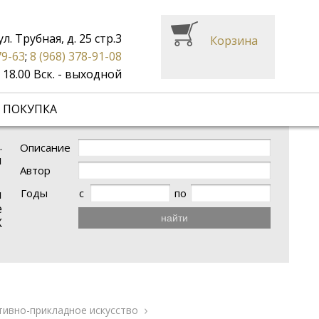
ул. Трубная, д. 25 стр.3
Корзина
79-63
;
8 (968) 378-91-08
до 18.00 Вск. - выходной
 ПОКУПКА
.
Описание
и
Автор
Годы
с
по
и
е
найти
X
тивно-прикладное искусство