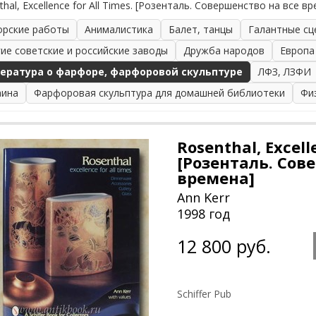
thal, Excellence for All Times. [Розенталь. Совершенство на все в
орские работы
Анималистика
Балет, танцы
Галантные сц
гие советские и российские заводы
Дружба народов
Европа
ература о фарфоре, фарфоровой скульптуре
ЛФЗ, ЛЗФИ
аина
Фарфоровая скульптура для домашней библиотеки
Фи
Rosenthal, Excell
[Розенталь. Сов
времена]
Ann Kerr
1998 год
12 800 руб.
Schiffer Pub