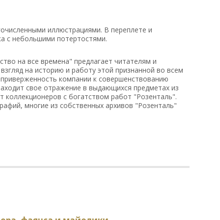
огочисленными иллюстрациями. В переплете и
а с небольшими потертостями.
ство на все времена" предлагает читателям и
взгляд на историю и работу этой признанной во всем
 приверженность компании к совершенствованию
 находит свое отражение в выдающихся предметах из
т коллекционеров с богатством работ "Розенталь".
рафий, многие из собственных архивов "Розенталь"