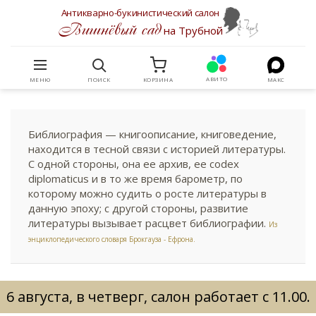
Антикварно-букинистический салон
Вишнёвый сад
на Трубной
АВИТО
МЕНЮ
ПОИСК
КОРЗИНА
МАКС
Библиография — книгоописание, книговедение,
находится в тесной связи с историей литературы.
С одной стороны, она ее архив, ее codex
diplomaticus и в то же время барометр, по
которому можно судить о росте литературы в
данную эпоху; с другой стороны, развитие
литературы вызывает расцвет библиографии.
Из
энциклопедического словаря Брокгауза - Ефрона.
6 августа, в четверг, салон работает с 11.00.