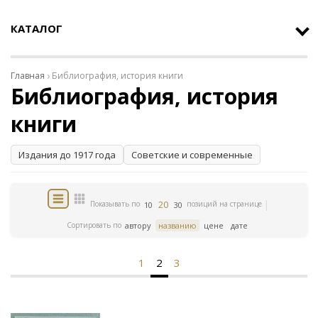
КАТАЛОГ
Главная
Библиография, история книги
Библиография, история
книги
Издания до 1917 года
Советские и современные
20
Показывать по
позиций на странице
10
30
Сортировать по
автору
названию
цене
дате
1
2
3