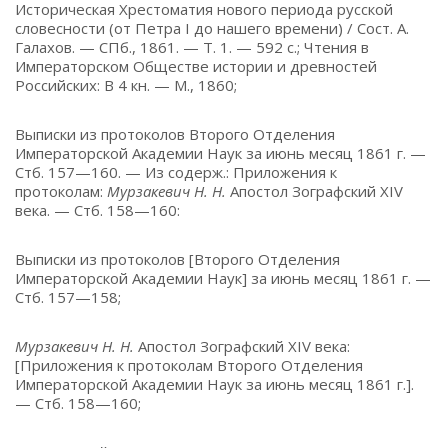
Историческая Хрестоматия нового периода русской
словесности (от Петра I до нашего времени) / Сост. А.
Галахов. — СПб., 1861. — Т. 1. — 592 с.; Чтения в
Императорском Обществе истории и древностей
Российских: В 4 кн. — М., 1860;
Выписки из протоколов Второго Отделения
Императорской Академии Наук за июнь месяц 1861 г. —
Стб. 157—160. — Из содерж.: Приложения к
протоколам:
Мурзакевич Н. Н.
Апостол Зографский XIV
века. — Стб. 158—160:
Выписки из протоколов [Второго Отделения
Императорской Академии Наук] за июнь месяц 1861 г. —
Стб. 157—158;
Мурзакевич Н. Н.
Апостол Зографский XIV века:
[Приложения к протоколам Второго Отделения
Императорской Академии Наук за июнь месяц 1861 г.].
— Стб. 158—160;