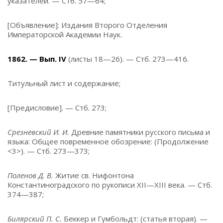
указателей. — Стб. 57—64;
[Объявление]: Издания Второго Отделения
Императорской Академии Наук.
1862. — Вып. IV
(листы 18—26). — Стб. 273—416.
Титульный лист и содержание;
[Предисловие]. — Стб. 273;
Срезневский И. И.
Древние памятники русского письма и
языка: Общее повременное обозрение: (Продолжение
<3>). — Стб. 273—373;
Поленов Д. В.
Житие св. Нифонтона
Константиноградского по рукописи XII—XIII века. — Стб.
374—387;
Билярский П. С.
Беккер и Гумбольдт: (статья вторая). —