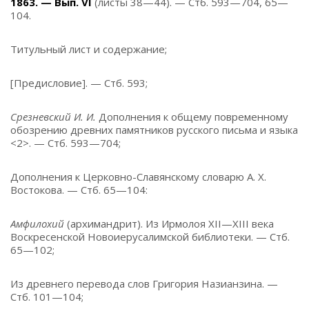
1863. — Вып. VI
(листы 38—44). — Стб. 593—704, 65—
104.
Титульный лист и содержание;
[Предисловие]. — Стб. 593;
Срезневский И. И.
Дополнения к общему повременному
обозрению древних памятников русского письма и языка
<2>. — Стб. 593—704;
Дополнения к Церковно-Славянскому словарю А. Х.
Востокова. — Стб. 65—104:
Амфилохий
(архимандрит). Из Ирмолоя XII—XIII века
Воскресенской Новоиерусалимской библиотеки. — Стб.
65—102;
Из древнего перевода слов Григория Назианзина. —
Стб. 101—104;