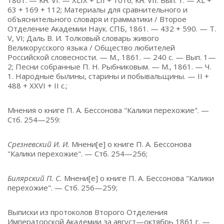
1861. — Кн. VI. — XLIX + LII + 1016; Кн. VII. Вып. 1. — XL +
63 + 169 + 112; Материалы для сравнительного и
объяснительного словаря и грамматики / Второе
Отделение Академии Наук. СПБ, 1861. — 432 + 590. — Т.
V, VI; Даль В. И. Толковый словарь живого
Великорусского языка / Общество любителей
Российской словесности. — М., 1861. — 240 с. — Вып. 1—
2; Песни собранные П. Н. Рыбниковым. — М., 1861. — Ч.
1. Народные былины, старины и побывальщины. — II +
488 + XXVI + II с.;
Мнения о книге П. А. Бессонова "Калики перехожие". —
Стб. 254—259:
Срезневский И. И.
Мнени[е] о книге П. А. Бессонова
"Калики перехожие". — Стб. 254—256;
Билярский П. С.
Мнени[е] о книге П. А. Бессонова "Калики
перехожие". — Стб. 256—259;
Выписки из протоколов Второго Отделения
Императорской Академии за август—октябрь 1861 г. —