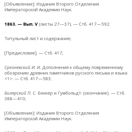
[Объявление]: Издания Второго Отделения
Императорской Академии Наук.
1863. — Вып. V
(листы 27—37). — Стб. 417—592.
Титульный лист и содержание;
[Предисловие]. — Стб. 417;
Срезневский И. И.
Дополнения к общему повременному
обозрению древних памятников русского письма и языка
<1>. — Стб. 417—583;
Билярский П. С.
Беккер и Гумбольдт: (окончание). — Стб.
388—410;
[Объявление]: Издания Второго Отделения
Императорской Академии Наук.