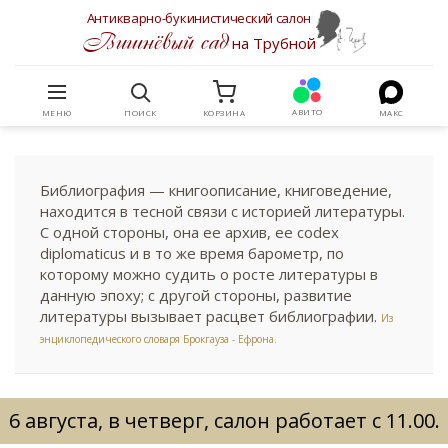
Антикварно-букинистический салон
Вишнёвый сад
на Трубной
АВИТО
МЕНЮ
ПОИСК
КОРЗИНА
МАКС
Библиография — книгоописание, книговедение,
находится в тесной связи с историей литературы.
С одной стороны, она ее архив, ее codex
diplomaticus и в то же время барометр, по
которому можно судить о росте литературы в
данную эпоху; с другой стороны, развитие
литературы вызывает расцвет библиографии.
Из
энциклопедического словаря Брокгауза - Ефрона.
6 августа, в четверг, салон работает с 11.00.