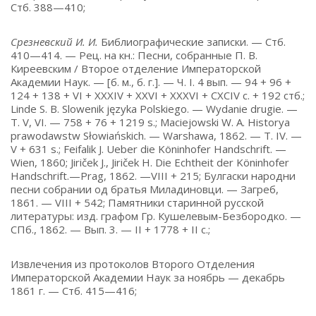
Стб. 388—410;
Срезневский И. И.
Библиографические записки. — Стб.
410—414. — Рец. на кн.: Песни, собранные П. В.
Киреевским / Второе отделение Императорской
Академии Наук. — [б. м., б. г.]. — Ч. I. 4 вып. — 94 + 96 +
124 + 138 + VI + XXXIV + XXVI + XXXVI + CXCIV с. + 192 стб.;
Linde S. B. Slowenik języka Polskiego. — Wydanie drugie. —
T. V, VI. — 758 + 76 + 1219 s.; Maciejowski W. A. Historya
prawodawstw Słowiańskich. — Warshawa, 1862. — T. IV. —
V + 631 s.; Feifalik J. Ueber die Köninhofer Handschrift. —
Wien, 1860; Jiriček J., Jiriček H. Die Echtheit der Köninhofer
Handschrift.—Prag, 1862. —VIII + 215; Булгаски народни
песни собрании од братья Миладиновци. — Загреб,
1861. — VIII + 542; Памятники старинной русской
литературы: изд. графом Гр. Кушелевым-Безбородко. —
СПб., 1862. — Вып. 3. — II + 1778 + II с.;
Извлечения из протоколов Второго Отделения
Императорской Академии Наук за ноябрь — декабрь
1861 г. — Стб. 415—416;