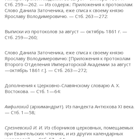
Стб. 259—262. — Из содерж.: Приложения к протоколам:
Слово Данила Заточеника, еже списа к своему князю
Ярославу Володимеровичю. — Стб. 263—272:
Выписки из протоколов за август — октябрь 1861 г. —
Стб. 259—260;
Слово Данила Заточеника, еже списа к своему князю
Ярославу Володимеровичю: [Приложения к протоколам
Второго Отделения Императорской Академии за август
—октябрь 1861 г.]. — Стб. 263—272;
Дополнения к Церковно-Славянскому словарю А. Х.
Востокова. — Стб. 1—64:
Амфилохий
(архимандрит). Из пандекта Антюхова XI века.
— Стб. 1—58;
Срезневский И. И.
Из сборников церковных, помещаемых
при Евангельских чтениях, и из других календарных