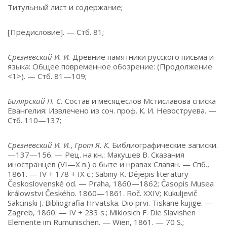
Титульный лист и содержание;
[Предисловие]. — Стб. 81;
Срезневский И. И.
Древние памятники русского письма и
языка: Общее повременное обозрение: (Продолжение
<1>). — Стб. 81—109;
Билярский П. С.
Состав и месяцеслов Мстиславова списка
Евангелия: Извлечено из соч. проф. К. И. Невоструева. —
Стб. 110—137;
Срезневский И. И.
,
Грот Я. К.
Библиографические записки.
—137—156. — Рец. на кн.: Макушев В. Сказания
иностранцев (VI—Х в.) о быте и нравах Славян. — Спб.,
1861. — IV + 178 + IX с.; Sabiny K. Dĕjepis literatury
Československé od. — Praha, 1860—1862; Časopis Musea
králowstvi Českého. 1860—1861. Roč. XXIV; Kukuljevič
Sakcinski J. Bibliografia Hrvatska. Dio prvi. Tiskane kujige. —
Zagreb, 1860. — IV + 233 s.; Miklosich F. Die Slavishen
Elemente im Rumunischen. — Wien, 1861. — 70 S.;