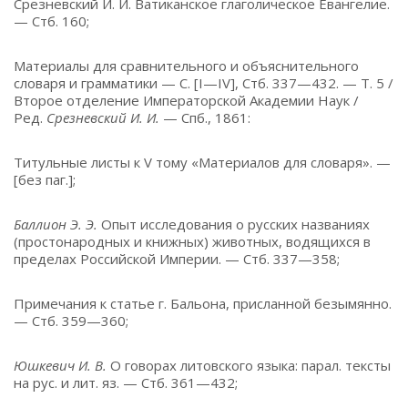
Срезневский И. И. Ватиканское глаголическое Евангелие.
— Стб. 160;
Материалы для сравнительного и объяснительного
словаря и грамматики — С. [I—IV], Стб. 337—432. — Т. 5 /
Второе отделение Императорской Академии Наук /
Ред.
Срезневский И. И.
— Спб., 1861:
Титульные листы к V тому «Материалов для словаря». —
[без паг.];
Баллион Э. Э.
Опыт исследования о русских названиях
(простонародных и книжных) животных, водящихся в
пределах Российской Империи. — Стб. 337—358;
Примечания к статье г. Бальона, присланной безымянно.
— Стб. 359—360;
Юшкевич И. В.
О говорах литовского языка: парал. тексты
на рус. и лит. яз. — Стб. 361—432;