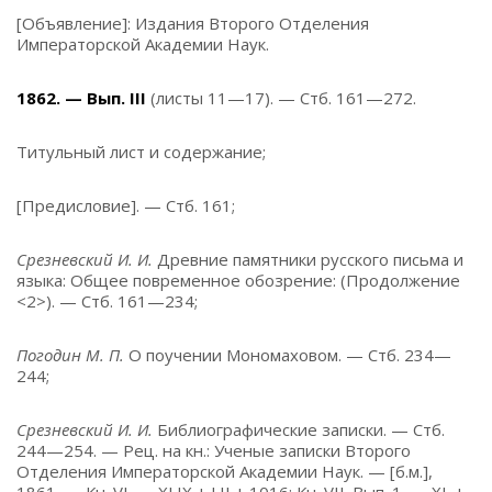
[Объявление]: Издания Второго Отделения
Императорской Академии Наук.
1862. — Вып. III
(листы 11—17). — Стб. 161—272.
Титульный лист и содержание;
[Предисловие]. — Стб. 161;
Срезневский И. И.
Древние памятники русского письма и
языка: Общее повременное обозрение: (Продолжение
<2>). — Стб. 161—234;
Погодин М. П.
О поучении Мономаховом. — Стб. 234—
244;
Срезневский И. И.
Библиографические записки. — Стб.
244—254. — Рец. на кн.: Ученые записки Второго
Отделения Императорской Академии Наук. — [б.м.],