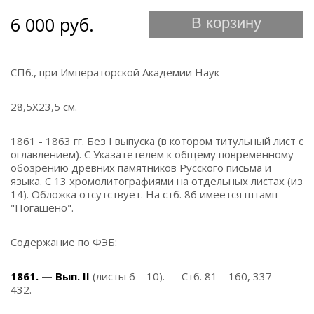
6 000 руб.
В корзину
СПб., при Императорской Академии Наук
28,5Х23,5 см.
1861 - 1863 гг. Без I выпуска (в котором титульный лист с
оглавлением). С Указатетелем к общему повременному
обозрению древних памятников Русского письма и
языка. С 13 хромолитографиями на отдельных листах (из
14). Обложка отсутствует. На стб. 86 имеется штамп
"Погашено".
Содержание по ФЭБ:
1861. — Вып. II
(листы 6—10). — Стб. 81—160, 337—
432.