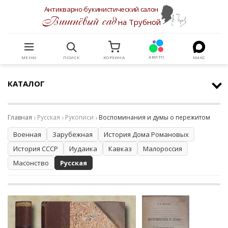
Антикварно-букинистический салон
Вишнёвый сад
на Трубной
АВИТО
МЕНЮ
ПОИСК
КОРЗИНА
МАКС
КАТАЛОГ
Главная
Русская
Рукописи
Воспоминания и думы о пережитом
Военная
Зарубежная
История Дома Романовых
История СССР
Иудаика
Кавказ
Малороссия
Масонство
Русская