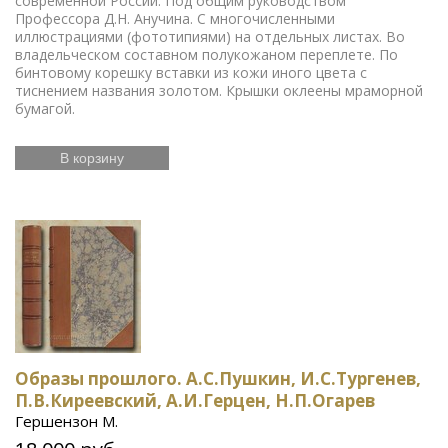
современной России. Под общим руководством
Профессора Д.Н. Анучина. С многочисленными
иллюстрациями (фототипиями) на отдельных листах. Во
владельческом составном полукожаном переплете. По
бинтовому корешку вставки из кожи иного цвета с
тиснением названия золотом. Крышки оклеены мраморной
бумагой.
В корзину
Образы прошлого. А.С.Пушкин, И.С.Тургенев,
П.В.Киреевский, А.И.Герцен, Н.П.Огарев
Гершензон М.