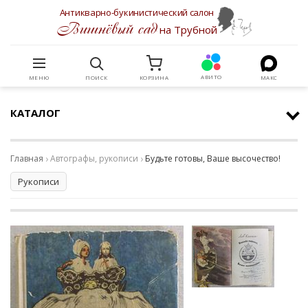
Антикварно-букинистический салон
Вишнёвый сад
на Трубной
АВИТО
МЕНЮ
ПОИСК
КОРЗИНА
МАКС
КАТАЛОГ
Главная
Автографы, рукописи
Будьте готовы, Ваше высочество!
Рукописи